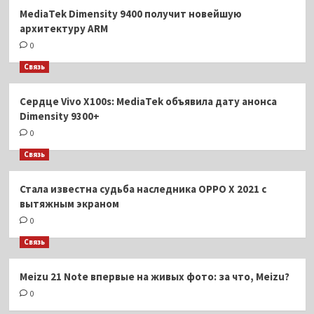
MediaTek Dimensity 9400 получит новейшую
архитектуру ARM
0
Связь
Сердце Vivo X100s: MediaTek объявила дату анонса
Dimensity 9300+
0
Связь
Стала известна судьба наследника OPPO X 2021 с
вытяжным экраном
0
Связь
Meizu 21 Note впервые на живых фото: за что, Meizu?
0