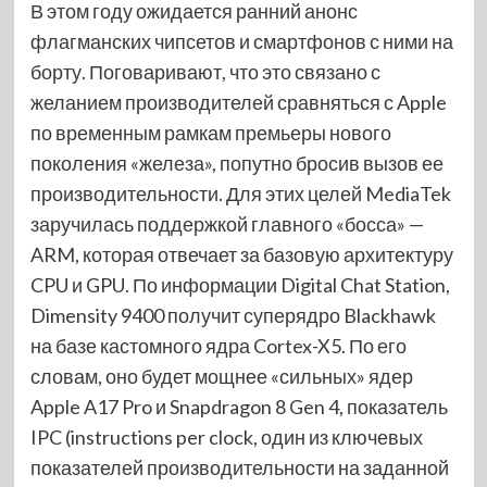
В этом году ожидается ранний анонс
флагманских чипсетов и смартфонов с ними на
борту. Поговаривают, что это связано с
желанием производителей сравняться с Apple
по временным рамкам премьеры нового
поколения «железа», попутно бросив вызов ее
производительности. Для этих целей MediaTek
заручилась поддержкой главного «босса» —
ARM, которая отвечает за базовую архитектуру
CPU и GPU. По информации Digital Chat Station,
Dimensity 9400 получит суперядро Blackhawk
на базе кастомного ядра Cortex-X5. По его
словам, оно будет мощнее «сильных» ядер
Apple A17 Pro и Snapdragon 8 Gen 4, показатель
IPC (instructions per clock, один из ключевых
показателей производительности на заданной