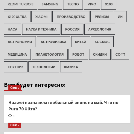
REDMI TURBO 3
SAMSUNG
TECNO
VIVO
X100
X100 ULTRA
XIAOMI
ПРОИЗВОДСТВО
РЕЛИЗЫ
ИИ
НАСА
НАУКА И ТЕХНИКА
РОССИЯ
АРХЕОЛОГИЯ
АСТРОНОМИЯ
АСТРОФИЗИКА
КИТАЙ
КОСМОС
МЕДИЦИНА
ПЛАНЕТОЛОГИЯ
РОБОТ
СКИДКИ
СОФТ
СПУТНИК
ТЕХНОЛОГИИ
ФИЗИКА
Вам будет интересно:
Связь
Huawei назначила глобальный анонс на май. Что по
Pura 70 Ultra?
0
Связь