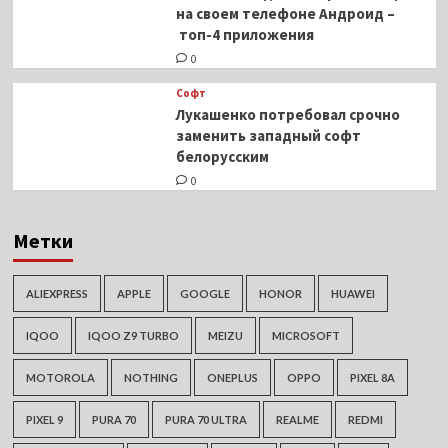
на своем телефоне Андроид –
топ-4 приложения
0
Софт
Лукашенко потребовал срочно
заменить западный софт
белорусским
0
Метки
ALIEXPRESS
APPLE
GOOGLE
HONOR
HUAWEI
IQOO
IQOO Z9 TURBO
MEIZU
MICROSOFT
MOTOROLA
NOTHING
ONEPLUS
OPPO
PIXEL 8A
PIXEL 9
PURA 70
PURA 70 ULTRA
REALME
REDMI