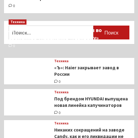
0
Техника
Найти:
Активы Ariston и Bosch переданы во
временное управление «Газпрому»
0
Техника
«Ъ»: Haier закрывает завод в
России
0
Техника
Под брендом HYUNDAI выпущена
новая линейка капучинаторов
0
Техника
Никаких сокращений на заводе
Candy, как и его ликвидации не