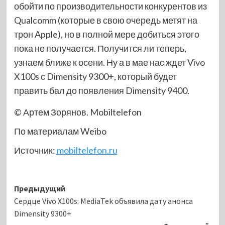
обойти по производительности конкурентов из
Qualcomm (которые в свою очередь метят на
трон Apple), но в полной мере добиться этого
пока не получается. Получится ли теперь,
узнаем ближе к осени. Ну а в мае нас ждет Vivo
X100s с Dimensity 9300+, который будет
править бал до появления Dimensity 9400.
© Артем Зорянов. Mobiltelefon
По материалам Weibo
Источник:
mobiltelefon.ru
Навигация
Предыдущий
Сердце Vivo X100s: MediaTek объявила дату анонса
записи
Dimensity 9300+