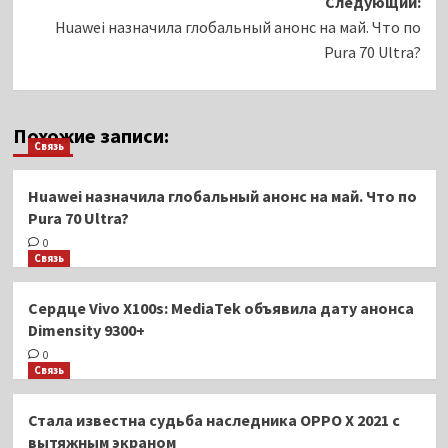
Следующий:
Huawei назначила глобальный анонс на май. Что по
Pura 70 Ultra?
Похожие записи:
Связь
Huawei назначила глобальный анонс на май. Что по
Pura 70 Ultra?
0
Связь
Сердце Vivo X100s: MediaTek объявила дату анонса
Dimensity 9300+
0
Связь
Стала известна судьба наследника OPPO X 2021 с
вытяжным экраном