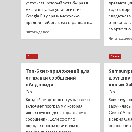
устройств, который хотя бы раз в
презентацию
жизни пытался установить из
ходе котор
Google Play сразу несколько
свидетелям
приложений, знакома странная и...
относитель
смартфона с
Прочитать
Читать далее
больше
Читать дале
о
Google
Play
Софт
Связь
получил
новшество,
Топ-6 смс-приложений для
Samsung 
которое
ждали
отправки сообщений
друг друг
со
с Андроида
новым Gal
дня
0
0
появления
Android
Каждый смартфон по умолчанию
Samsung од
включает программу, которая
заручилась 
используется для отправки смс-
Gemini AI п
сообщений. Если софт по
в серии Gal
определенным причинам не
перспективы
подходит, всегда можно...