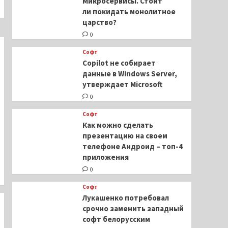
Микросервисы. Стоит
ли покидать монолитное
царство?
0
Софт
Copilot не собирает
данные в Windows Server,
утверждает Microsoft
0
Софт
Как можно сделать
презентацию на своем
телефоне Андроид – топ-4
приложения
0
Софт
Лукашенко потребовал
срочно заменить западный
софт белорусским