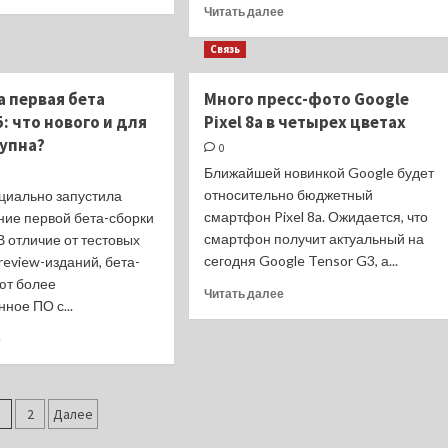
больше
Прочитать
Читать далее
о
больше
В
о
Связь
России
Как
отключают
можно
 первая бета
Много пресс-фото Google
авторизацию
сделать
5: что нового и для
через
Pixel 8a в четырех цветах
презентацию
Google
тупна?
на своем
0
и
телефоне
Ближайшей новинкой Google будет
Apple
Андроид
относительно бюджетный
циально запустила
–
смартфон Pixel 8a. Ожидается, что
ние первой бета-сборки
топ-4
приложения
смартфон получит актуальный на
 В отличие от тестовых
сегодня Google Tensor G3, а...
review-изданий, бета-
ют более
Прочитать
Читать далее
ное ПО с...
больше
о
Прочитать
е
Много
больше
пресс-
о
фото
Выпущена
агинация
Google
первая
1
2
Далее
Pixel
бета
аписей
8a