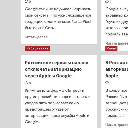
0
0
ярких
Google так и не научилась скрывать
Google вып
цветах
свои секреты - по уже сложившейся
забавных к
показали
традиции, флагман семейства Pixel
"лучших друз
на
видео
был слит в Сеть...
которых пои
до
подкалывает
Прочитать
Читать далее
анонса
больше
Читать дале
о
Кибернетика
Связь
Google
Pixel
Российские сервисы начали
В России
9
отключать авторизацию
авториза
Pro
показали
через Apple и Google
Apple
со
0
0
всех
Книжная платформа «Литрес» и
В конце июл
сторон
на
другие российские сервисы начали
России был 
живых
уведомлять пользователей о
запрещает 
фото
предстоящем отказе от
российских 
авторизации через службы Apple и
помощью...
Google...
Читать дале