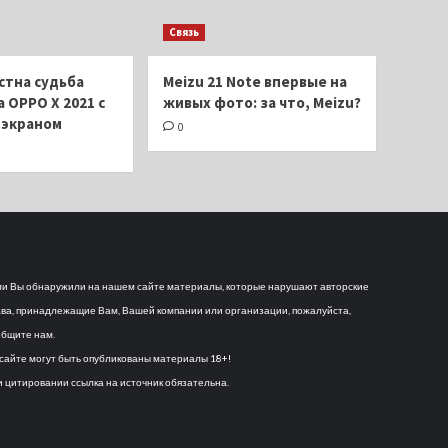
Связь
стна судьба
Meizu 21 Note впервые на
 OPPO X 2021 с
живых фото: за что, Meizu?
экраном
0
и Вы обнаружили на нашем сайте материалы, которые нарушают авторские
ва, принадлежащие Вам, Вашей компании или организации, пожалуйста,
бщите нам.
сайте могут быть опубликованы материалы 18+!
 цитировании ссылка на источник обязательна.