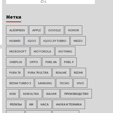
0
Метки
ALIEXPRESS
APPLE
GOOGLE
HONOR
HUAWEI
IQOO
IQOO Z9 TURBO
MEIZU
MICROSOFT
MOTOROLA
NOTHING
ONEPLUS
OPPO
PIXEL 8A
PIXEL 9
PURA 70
PURA 70 ULTRA
REALME
REDMI
REDMI TURBO 3
SAMSUNG
TECNO
VIVO
X100
X100 ULTRA
XIAOMI
ПРОИЗВОДСТВО
РЕЛИЗЫ
ИИ
НАСА
НАУКА И ТЕХНИКА