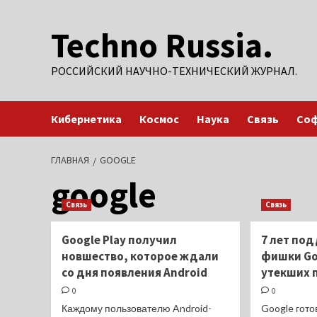
Перейти
Techno Russia.
к
содержимому
РОССИЙСКИЙ НАУЧНО-ТЕХНИЧЕСКИЙ ЖУРНАЛ.
Кибернетика
Космос
Наука
Связь
Со
ГЛАВНАЯ
GOOGLE
google
Связь
Связь
Google Play получил
7 лет по
новшество, которое ждали
фишки Goo
со дня появления Android
утекших 
0
0
Каждому пользователю Android-
Google гот