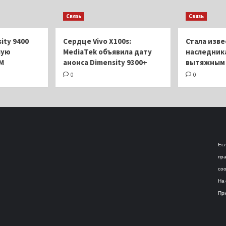
Android
в
15:
Связь
четырех
Связь
что
цветах
нового
и
ity 9400
Сердце Vivo X100s:
Стала изве
для
шую
MediaTek объявила дату
наследника
кого
M
анонса Dimensity 9300+
вытяжным 
доступна?
0
0
Есл
пра
соо
На 
При