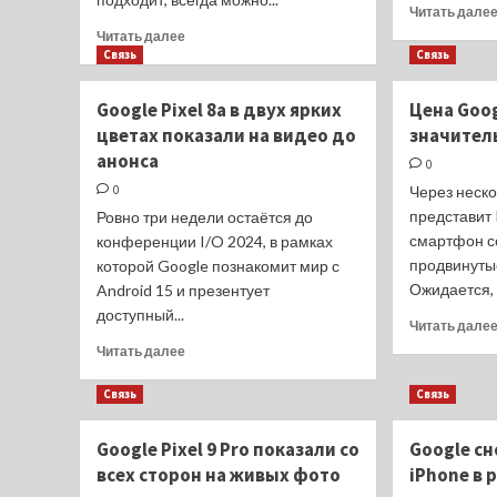
Читать дале
Прочитать
Читать далее
больше
Связь
Связь
о
Топ-6
Google Pixel 8a в двух ярких
Цена Goog
смс-
цветах показали на видео до
значитель
приложений
анонса
для
0
отправки
0
Через неск
сообщений
представит 
Ровно три недели остаётся до
с Андроида
смартфон се
конференции I/O 2024, в рамках
продвинуты
которой Google познакомит мир с
Ожидается, ч
Android 15 и презентует
доступный...
Читать дале
Прочитать
Читать далее
больше
о
Связь
Связь
Google
Pixel
Google Pixel 9 Pro показали со
Google сн
8a
всех сторон на живых фото
iPhone в 
в
двух