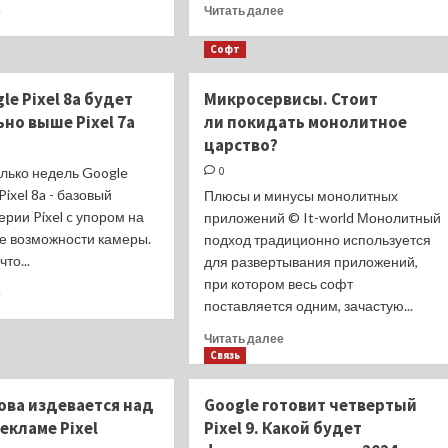
Прочитать
Прочитать
е
Читать далее
больше
больше
о
о
Софт
Samsung
Google
и
вновь
le Pixel 8a будет
Микросервисы. Стоит
Google
отложила
но выше Pixel 7a
ли покидать монолитное
похвалили
блокировку
друг
сторонних
царство?
друга
cookie
олько недель Google
0
и
в
Pixel 8a - базовый
Плюсы и минусы монолитных
работают
браузере
рии Pixel c упором на
над
приложений © It-world Монолитный
Chrome
новым
е возможности камеры.
подход традиционно используется
Galaxy
то...
для развертывания приложений,
AI
при котором весь софт
Прочитать
е
поставляется одним, зачастую...
больше
о
Прочитать
Читать далее
Цена
больше
Связь
Google
о
Pixel
Микросервисы.
ова издевается над
Google готовит четвертый
8a
Стоит
будет
рекламе Pixel
Pixel 9. Какой будет
ли покидать
значительно