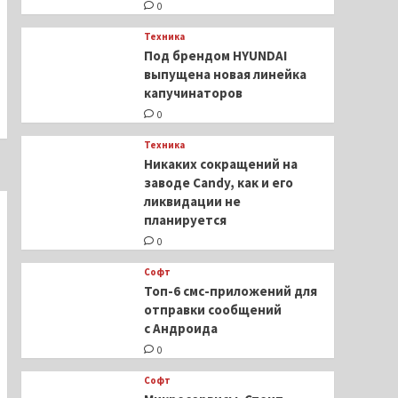
0
Техника
Под брендом HYUNDAI
выпущена новая линейка
капучинаторов
0
Техника
Никаких сокращений на
заводе Candy, как и его
ликвидации не
планируется
0
Софт
Топ-6 смс-приложений для
отправки сообщений
с Андроида
0
Софт