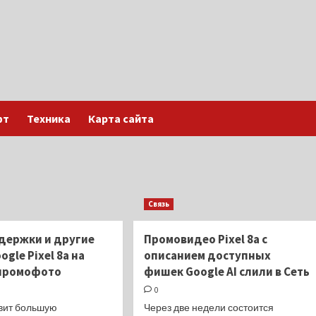
фт
Техника
Карта сайта
Связь
ддержки и другие
Промовидео Pixel 8a с
gle Pixel 8a на
описанием доступных
промофото
фишек Google AI слили в Сеть
0
овит большую
Через две недели состоится