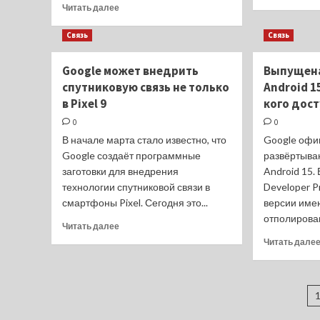
Прочитать
Читать далее
больше
о
Связь
Связь
Российские
сервисы
Google может внедрить
Выпущена
начали
спутниковую связь не только
Android 1
отключать
авторизацию
в Pixel 9
кого дос
через
0
0
Apple
В начале марта стало известно, что
Google офи
и
Google создаёт программные
Google
развёртыва
заготовки для внедрения
Android 15.
технологии спутниковой связи в
Developer P
смартфоны Pixel. Сегодня это...
версии име
отполирован
Прочитать
Читать далее
больше
Читать дале
о
Google
может
П
внедрить
спутниковую
з
связь