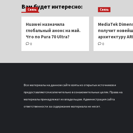
Вам будет интересно:
не
Связь
Связь
только
в
Pixel
Huawei назначила
MediaTek Dimens
9
глобальный анонс на май.
получит новей
Что по Pura 70 Ultra?
архитектуру AR
0
0
Все материалы на данном сайте взяты из открытых источников и
предоставляются исключительно в ознакомительных целях. Права на
материалы принадлежат их владельцам. Администрация сайта
ответственности за содержание материала не несет.