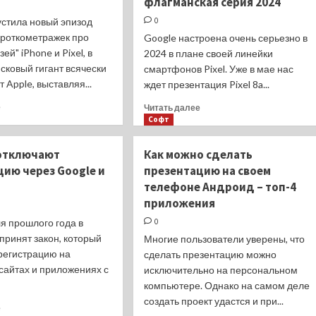
флагманская серия 2024
монолитное
выше
царство?
устила новый эпизод
0
Pixel
ороткометражек про
7a
Google настроена очень серьезно в
ей" iPhone и Pixel, в
2024 в плане своей линейки
сковый гигант всячески
смартфонов Pixel. Уже в мае нас
 Apple, выставляя...
ждет презентация Pixel 8a...
Прочитать
Прочитать
е
Читать далее
больше
больше
Софт
о
о
Google
Google
 отключают
Как можно сделать
снова
готовит
цию через Google и
презентацию на своем
издевается
четвертый
телефоне Андроид – топ-4
над
Pixel
iPhone
9.
приложения
в
Какой
я прошлого года в
0
рекламе
будет
принят закон, который
Многие пользователи уверены, что
Pixel
флагманская
регистрацию на
серия
сделать презентацию можно
2024
сайтах и приложениях с
исключительно на персональном
компьютере. Однако на самом деле
создать проект удастся и при...
Прочитать
е