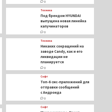
0
Техника
Под брендом HYUNDAI
выпущена новая линейка
капучинаторов
0
Техника
Никаких сокращений на
заводе Candy, как и его
ликвидации не
планируется
0
Софт
Топ-6 смс-приложений для
отправки сообщений
с Андроида
0
Софт