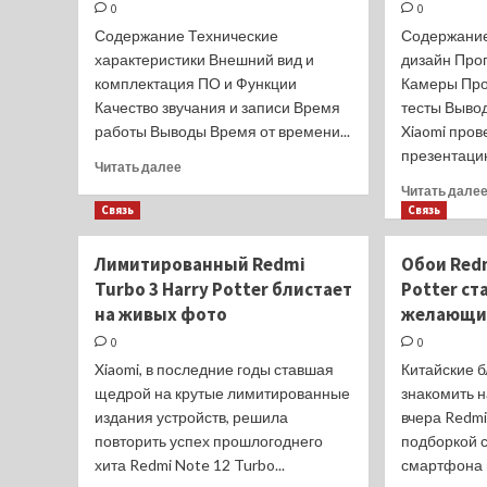
Q1
0
0
2024
Содержание Технические
Содержание
характеристики Внешний вид и
дизайн Про
комплектация ПО и Функции
Камеры Про
Качество звучания и записи Время
тесты Выво
работы Выводы Время от времени...
Xiaomi про
презентацию
Прочитать
Читать далее
больше
Читать дале
о
Связь
Связь
Обзор
Xiaomi
Лимитированный Redmi
Обои Redm
Redmi
Turbo 3 Harry Potter блистает
Potter ст
Buds
5
на живых фото
желающим
Pro:
0
0
TWS-
Xiaomi, в последние годы ставшая
Китайские 
наушники
с
щедрой на крутые лимитированные
знакомить 
примечательным
издания устройств, решила
вчера Redmi
дизайном
повторить успех прошлогоднего
подборкой 
хита Redmi Note 12 Turbo...
смартфона в