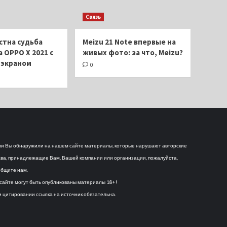
Связь
стна судьба
Meizu 21 Note впервые на
 OPPO X 2021 с
живых фото: за что, Meizu?
экраном
0
и Вы обнаружили на нашем сайте материалы, которые нарушают авторские
ва, принадлежащие Вам, Вашей компании или организации, пожалуйста,
бщите нам.
сайте могут быть опубликованы материалы 18+!
 цитировании ссылка на источник обязательна.