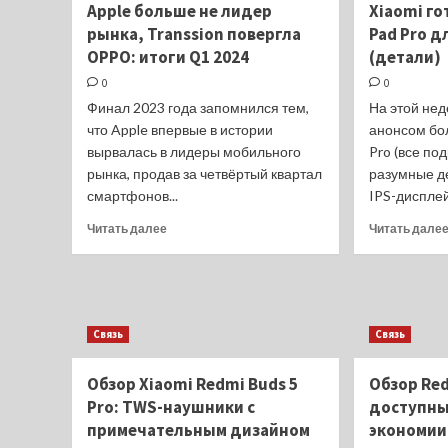
Apple больше не лидер
Xiaomi го
ответил
рынка, Transsion повергла
Pad Pro д
на
критику
OPPO: итоги Q1 2024
(детали)
батареи
0
0
и
Финал 2023 года запомнился тем,
На этой нед
материалов
что Apple впервые в истории
Redmi
анонсом бо
Turbo
вырвалась в лидеры мобильного
Pro (все по
3
рынка, продав за четвёртый квартал
разумные д
смартфонов...
IPS-дисплей
Прочитать
Читать далее
Читать дале
больше
о
Apple
больше
не
Связь
Связь
лидер
рынка,
Transsion
Обзор Xiaomi Redmi Buds 5
Обзор Red
повергла
Pro: TWS-наушники с
доступны
OPPO:
примечательным дизайном
экономии
итоги