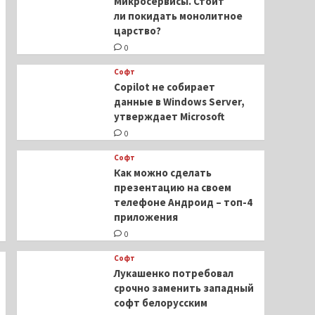
Микросервисы. Стоит
ли покидать монолитное
царство?
0
Софт
Copilot не собирает
данные в Windows Server,
утверждает Microsoft
0
Софт
Как можно сделать
презентацию на своем
телефоне Андроид – топ-4
приложения
0
Софт
Лукашенко потребовал
срочно заменить западный
софт белорусским