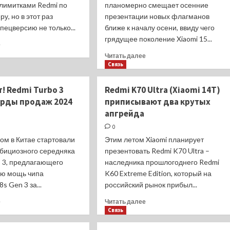
 лимитками Redmi по
планомерно смещает осенние
у, но в этот раз
презентации новых флагманов
пецверсию не только...
ближе к началу осени, ввиду чего
грядущее поколение Xiaomi 15...
Прочитать
е
больше
Прочитать
Читать далее
о
больше
Связь
ВИДЕО:
о
первый
Прототипы
! Redmi Turbo 3
Redmi K70 Ultra (Xiaomi 14T)
взгляд
Xiaomi
орды продаж 2024
приписывают два крутых
на
15
Xiaomi
апгрейда
и
Redmi
15
0
Turbo
Pro
ом в Китае стартовали
Этим летом Xiaomi планирует
3
утверждены
бициозного середняка
и
презентовать Redmi K70 Ultra –
с
Pad
o 3, предлагающего
наследника прошлогоднего Redmi
тремя
Pro
важными
ю мощь чипа
K60 Extreme Edition, который на
Harry
новшествами
s Gen 3 за...
российский рынок прибыл...
Potter
Прочитать
Прочитать
е
Читать далее
больше
больше
Связь
о
о
Новый
Redmi