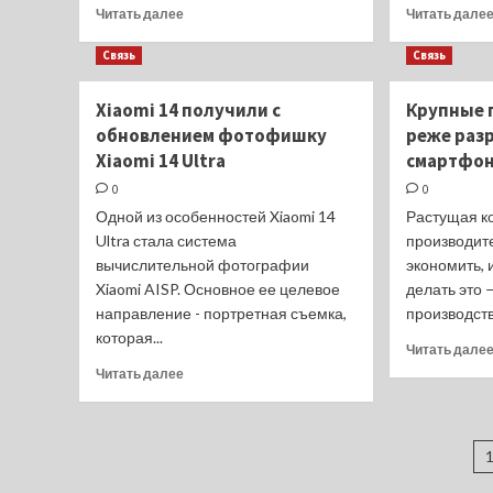
Прочитать
Читать далее
Читать дале
больше
о
Связь
Связь
Лимитированный
Redmi
Xiaomi 14 получили с
Крупные 
Turbo
обновлением фотофишку
реже раз
3
Xiaomi 14 Ultra
Harry
смартфо
Potter
0
0
блистает
Одной из особенностей Xiaomi 14
Растущая к
на
Ultra стала система
производит
живых
фото
вычислительной фотографии
экономить, 
Xiaomi AISP. Основное ее целевое
делать это 
направление - портретная съемка,
производств
которая...
Читать дале
Прочитать
Читать далее
больше
о
Xiaomi
П
14
получили