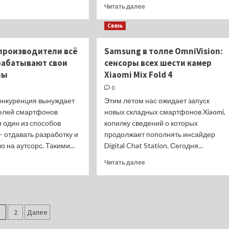
Прочитать
Прочитать
е
Читать далее
больше
больше
о
о
Связь
Обои
Redmi
Redmi
Turbo
производители всё
Samsung в толпе OmniVision:
Turbo
3
рабатывают свои
сенсоры всех шести камер
3
уже
ны
Harry
Xiaomi Mix Fold 4
разобрали
Potter
на
0
стали
видео:
онкуренция вынуждает
Этим летом нас ожидает запуск
доступны
чудо-
елей смартфонов
новых складных смартфонов Xiaomi,
всем
чип,
желающим
о
и один из способов
копилку сведений о которых
[скачать]
котором
— отдавать разработку и
продолжает пополнять инсайдер
молчат
о на аутсорс. Такими...
Digital Chat Station. Сегодня...
Прочитать
Прочитать
е
Читать далее
больше
больше
о
о
Крупные
Samsung
производители
в
агинация
всё
толпе
1
2
Далее
реже
OmniVision:
разрабатывают
сенсоры