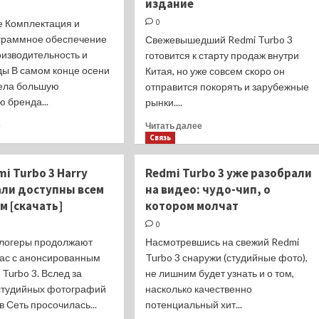
издание
(детали)
ультразвуковой
 Комплектация и
0
сканер
граммное обеспечение
Свежевышедший Redmi Turbo 3
пальца
изводительность и
готовится к старту продаж внутри
ды В самом конце осени
Китая, но уже совсем скоро он
вела большую
отправится покорять и зарубежные
 бренда...
рынки....
Прочитать
Прочитать
е
Читать далее
больше
больше
Связь
о
о
Обзор
POCO
i Turbo 3 Harry
Redmi Turbo 3 уже разобрали
Redmi
F6
али доступны всем
на видео: чудо-чип, о
K70
(Redmi
 [скачать]
котором молчат
Pro:
Turbo
доступный
3)
0
флагман
может
блогеры продолжают
Насмотревшись на свежий Redmi
без
получить
нас с анонсированным
Turbo 3 снаружи (студийные фото),
экономии
лимитированное
на
 Turbo 3. Вслед за
не лишним будет узнать и о том,
Дэдпул-
мелочах
издание
студийных фотографий
насколько качественно
 Сеть просочилась...
потенциальный хит...