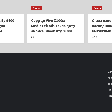
аписей
свои
всех
Связь
Связь
смартфоны
шести
камер
Xiaomi
ity 9400
Сердце Vivo X100s:
Стала изве
Mix
шую
MediaTek объявила дату
наследника
Fold
M
анонса Dimensity 9300+
вытяжным 
4
0
0
Есл
пра
соо
На 
При