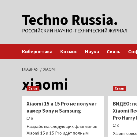
Перейти
Techno Russia.
к
содержимому
РОССИЙСКИЙ НАУЧНО-ТЕХНИЧЕСКИЙ ЖУРНАЛ.
Кибернетика
Космос
Наука
Связь
Со
ГЛАВНАЯ
XIAOMI
xiaomi
Связь
Связь
Xiaomi 15 и 15 Pro не получат
ВИДЕО: п
камер Sony и Samsung
Xiaomi Re
Pro Harry
0
Разработка следующих флагманов
0
Xiaomi 15 и 15 Pro идёт полным
Xiaomi совс