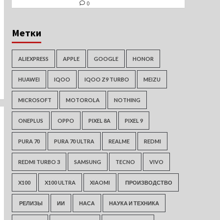
0
Метки
ALIEXPRESS
APPLE
GOOGLE
HONOR
HUAWEI
IQOO
IQOO Z9 TURBO
MEIZU
MICROSOFT
MOTOROLA
NOTHING
ONEPLUS
OPPO
PIXEL 8A
PIXEL 9
PURA 70
PURA 70 ULTRA
REALME
REDMI
REDMI TURBO 3
SAMSUNG
TECNO
VIVO
X100
X100 ULTRA
XIAOMI
ПРОИЗВОДСТВО
РЕЛИЗЫ
ИИ
НАСА
НАУКА И ТЕХНИКА