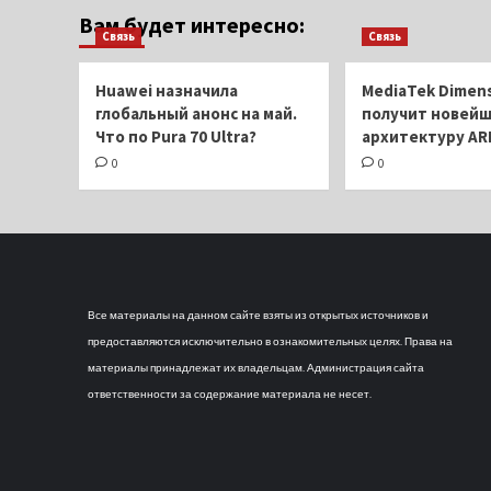
з
с
Вам будет интересно:
обновлением
Связь
Связь
фотофишку
Xiaomi
14
Huawei назначила
MediaTek Dimens
Ultra
глобальный анонс на май.
получит новей
Что по Pura 70 Ultra?
архитектуру AR
0
0
Все материалы на данном сайте взяты из открытых источников и
предоставляются исключительно в ознакомительных целях. Права на
материалы принадлежат их владельцам. Администрация сайта
ответственности за содержание материала не несет.