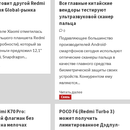
товит другой Redmi
Все главные китайские
хит!
K70
ля Global-рынка
вендоры тестируют
Redmi
Ultra
ультразвуковой сканер
Turbo
(Xiaomi
3
14T)
пальца
бьёт
приписывают
еле Xiaomi отметилась
0
рекорды
два
льшого планшета Redmi
Подавляющее большинство
продаж
крутых
дробности), который за
2024
апгрейда
производителей Android-
года
еньги предложил 12,1"
смартфонов сегодня используют
, Snapdragon...
оптические сканеры пальца в
качестве главного средства
Прочитать
е
биометрической защиты своих
больше
устройств. Конкурентом ему
о
Xiaomi
являются...
готовит
Прочитать
Читать далее
другой
больше
Связь
Redmi
о
Pad
Все
Pro
mi K70 Pro:
POCO F6 (Redmi Turbo 3)
главные
для
й флагман без
может получить
китайские
Global-
 на мелочах
лимитированное Дэдпул-
вендоры
рынка
тестируют