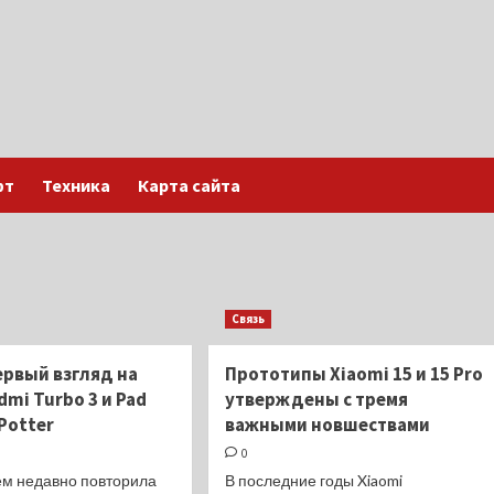
фт
Техника
Карта сайта
Связь
ервый взгляд на
Прототипы Xiaomi 15 и 15 Pro
dmi Turbo 3 и Pad
утверждены с тремя
 Potter
важными новшествами
0
ем недавно повторила
В последние годы Xiaomi