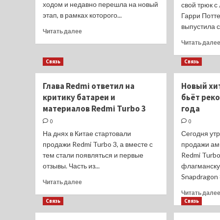
ходом и недавно перешла на новый
свой трюк с
этап, в рамках которого...
Гарри Поттер
выпустила с
Прочитать
Читать далее
больше
Читать дале
о
Xiaomi
Связь
Связь
15
и
Глава Redmi ответил на
Новый хит
15
Pro
критику батареи и
бьёт рек
не
материалов Redmi Turbo 3
года
получат
0
0
камер
Sony
На днях в Китае стартовали
Сегодня утр
и
продажи Redmi Turbo 3, а вместе с
продажи ам
Samsung
тем стали появляться и первые
Redmi Turb
отзывы. Часть из...
флагманску
Snapdragon 8
Прочитать
Читать далее
больше
Читать дале
о
Связь
Связь
Глава
Redmi