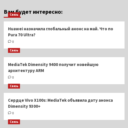
Вам будет интересно:
Связь
Huawei назначила глобальный анонс на май. Что по
Pura 70 Ultra?
0
Связь
MediaTek Dimensity 9400 получит новейшую
архитектуру ARM
0
Связь
Сердце Vivo X100s: MediaTek объявила дату анонса
Dimensity 9300+
0
Связь