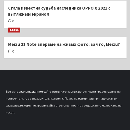
Стала известна судьба наследника OPPO X 2021 с
вытяжным экраном
0
Связь
Meizu 21 Note впервые на живых фото: за что, Meizu?
0
Все материалы на данном сайте взяты из открытых источников и предоставляются
исключительно в ознакомительных целях. Права на материалы принадлежат их
владельцам. Администрация сайта ответственности за содержание материала не
несет.