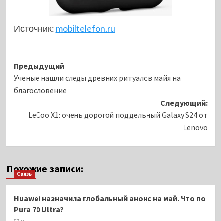
Источник:
mobiltelefon.ru
Навигация
Предыдущий
Ученые нашли следы древних ритуалов майя на
записи
благословение
Следующий:
LeCoo X1: очень дорогой поддельный Galaxy S24 от
Lenovo
Похожие записи:
Связь
Huawei назначила глобальный анонс на май. Что по
Pura 70 Ultra?