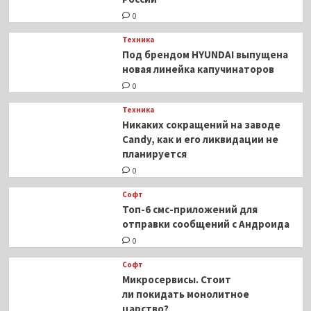
0
Техника
Под брендом HYUNDAI выпущена
новая линейка капучинаторов
0
Техника
Никаких сокращений на заводе
Candy, как и его ликвидации не
планируется
0
Софт
Топ-6 смс-приложений для
отправки сообщений с Андроида
0
Софт
Микросервисы. Стоит
ли покидать монолитное
царство?