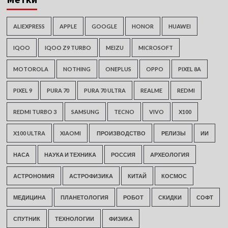
ALIEXPRESS
APPLE
GOOGLE
HONOR
HUAWEI
IQOO
IQOO Z9 TURBO
MEIZU
MICROSOFT
MOTOROLA
NOTHING
ONEPLUS
OPPO
PIXEL 8A
PIXEL 9
PURA 70
PURA 70 ULTRA
REALME
REDMI
REDMI TURBO 3
SAMSUNG
TECNO
VIVO
X100
X100 ULTRA
XIAOMI
ПРОИЗВОДСТВО
РЕЛИЗЫ
ИИ
НАСА
НАУКА И ТЕХНИКА
РОССИЯ
АРХЕОЛОГИЯ
АСТРОНОМИЯ
АСТРОФИЗИКА
КИТАЙ
КОСМОС
МЕДИЦИНА
ПЛАНЕТОЛОГИЯ
РОБОТ
СКИДКИ
СОФТ
СПУТНИК
ТЕХНОЛОГИИ
ФИЗИКА