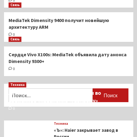
0
Связь
MediaTek Dimensity 9400 получит новейшую
архитектуру ARM
0
Связь
Сердце Vivo X100s: MediaTek объявила дату анонса
Dimensity 9300+
0
Техника
Найти:
Активы Ariston и Bosch переданы во
временное управление «Газпрому»
0
Техника
«Ъ»: Haier закрывает завод в
России