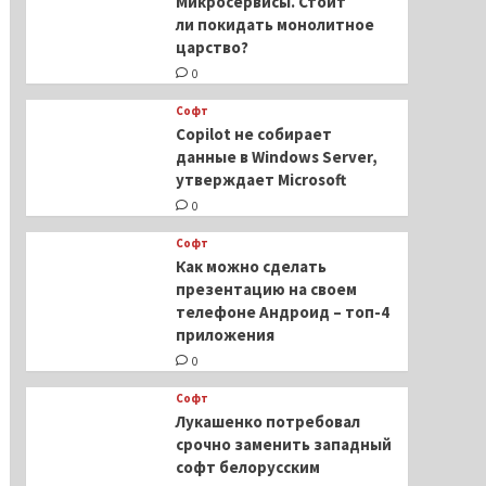
Микросервисы. Стоит
ли покидать монолитное
царство?
0
Софт
Copilot не собирает
данные в Windows Server,
утверждает Microsoft
0
Софт
Как можно сделать
презентацию на своем
телефоне Андроид – топ-4
приложения
0
Софт
Лукашенко потребовал
срочно заменить западный
софт белорусским