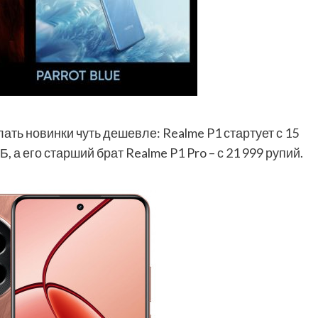
ь новинки чуть дешевле: Realme P1 стартует с 15
Б, а его старший брат Realme P1 Pro – с 21 999 рупий.