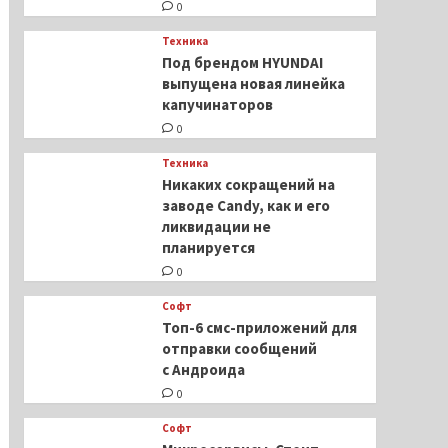
0
Техника
Под брендом HYUNDAI
выпущена новая линейка
капучинаторов
0
Техника
Никаких сокращений на
заводе Candy, как и его
ликвидации не
планируется
0
Софт
Топ-6 смс-приложений для
отправки сообщений
с Андроида
0
Софт