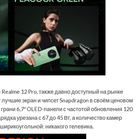
я Realme 12 Pro, также давно доступный на рынке
 лучшие экран и чипсет Snapdragon в своём ценовом
е грани 6,7″ OLED-панели с частотой обновления 120
зарядка урезана с 67 до 45 Вт, а количество камер
 ширикоугольной: никакого телевика.