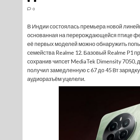
0
В Индии состоялась премьера новой линей
основанная на перерождающейся птице фен
её первых моделей можно обнаружить попы
семейства Realme 12. Базовый Realme P1 п
сохранив чипсет MediaTek Dimensity 7050,
получил замедленную с 67 до 45 Вт зарядку
аудиоразъём уцелели.