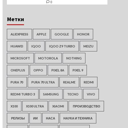
0
Метки
ALIEXPRESS
APPLE
GOOGLE
HONOR
HUAWEI
IQOO
IQOO Z9 TURBO
MEIZU
MICROSOFT
MOTOROLA
NOTHING
ONEPLUS
OPPO
PIXEL 8A
PIXEL 9
PURA 70
PURA 70 ULTRA
REALME
REDMI
REDMI TURBO 3
SAMSUNG
TECNO
VIVO
X100
X100 ULTRA
XIAOMI
ПРОИЗВОДСТВО
РЕЛИЗЫ
ИИ
НАСА
НАУКА И ТЕХНИКА