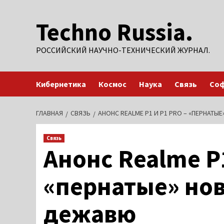
Перейти
Techno Russia.
к
содержимому
РОССИЙСКИЙ НАУЧНО-ТЕХНИЧЕСКИЙ ЖУРНАЛ.
Кибернетика
Космос
Наука
Связь
Со
ГЛАВНАЯ
СВЯЗЬ
АНОНС REALME P1 И P1 PRO – «ПЕРНАТ
Связь
Анонс Realme P1
«пернатые» но
дежавю