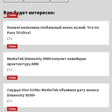
Вам будет интересно:
Связь
Huawei назначила глобальный анонс на май. Что по
Pura 70 Ultra?
0
Связь
MediaTek Dimensity 9400 получит новейшую
архитектуру ARM
0
Связь
Сердце Vivo X100s: MediaTek объявила дату анонса
Dimensity 9300+
0
Связь