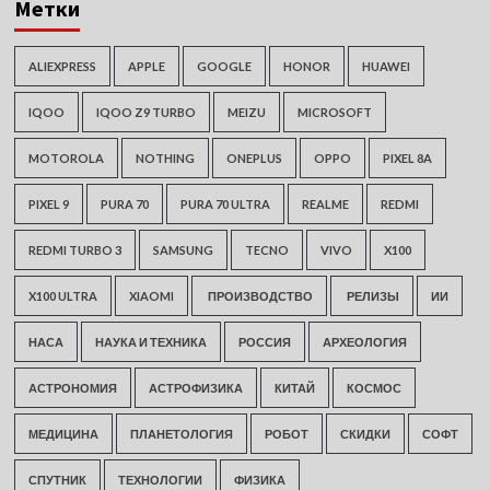
Метки
ALIEXPRESS
APPLE
GOOGLE
HONOR
HUAWEI
IQOO
IQOO Z9 TURBO
MEIZU
MICROSOFT
MOTOROLA
NOTHING
ONEPLUS
OPPO
PIXEL 8A
PIXEL 9
PURA 70
PURA 70 ULTRA
REALME
REDMI
REDMI TURBO 3
SAMSUNG
TECNO
VIVO
X100
X100 ULTRA
XIAOMI
ПРОИЗВОДСТВО
РЕЛИЗЫ
ИИ
НАСА
НАУКА И ТЕХНИКА
РОССИЯ
АРХЕОЛОГИЯ
АСТРОНОМИЯ
АСТРОФИЗИКА
КИТАЙ
КОСМОС
МЕДИЦИНА
ПЛАНЕТОЛОГИЯ
РОБОТ
СКИДКИ
СОФТ
СПУТНИК
ТЕХНОЛОГИИ
ФИЗИКА