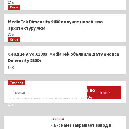
0
Связь
MediaTek Dimensity 9400 получит новейшую
архитектуру ARM
0
Связь
Сердце Vivo X100s: MediaTek объявила дату анонса
Dimensity 9300+
0
Техника
Найти:
Активы Ariston и Bosch переданы во
временное управление «Газпрому»
0
Техника
«Ъ»: Haier закрывает завод в