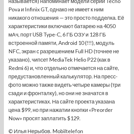
называется) напоминает модели серий Tecno
Pova и Infinix GT, однако не имеет к ним
никакого отношения — это просто подделка. Её
характеристики включают батарею на 4050
мАч, порт USB Type-C, 6 ГБ ОЗУ и 128 ГБ
встроенной памяти, Android 10 (!!!), модуль
NFC, экран с разрешением Full HD (точнее не
указано), чипсет MediaTek Helio P22 (как в
Redmi 6) и, что отдельно отмечается на сайте,
предустановленный калькулятор. На пресс-
фото можно также видеть четыре камеры (три
сзади и фронталку), но они не значатся в
характеристиках. На сайте проекта указана
цена $99, но при нажатии кнопки «Preorder
Now» просят заплатить $129.
© Илья Нерыбов. Mobiltelefon