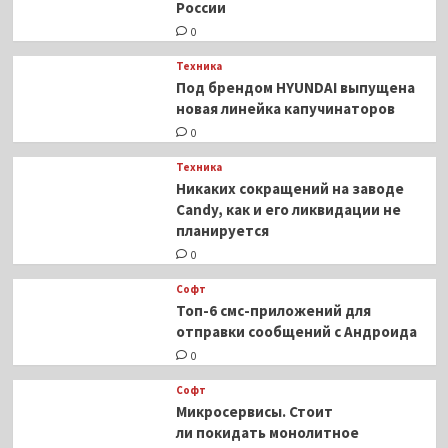
России
0
Техника
Под брендом HYUNDAI выпущена
новая линейка капучинаторов
0
Техника
Никаких сокращений на заводе
Candy, как и его ликвидации не
планируется
0
Софт
Топ-6 смс-приложений для
отправки сообщений с Андроида
0
Софт
Микросервисы. Стоит
ли покидать монолитное