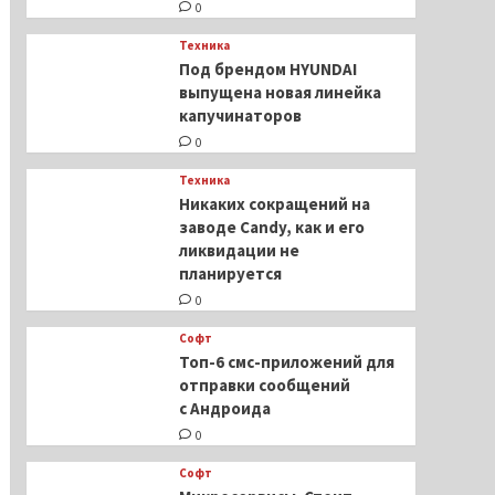
0
Техника
Под брендом HYUNDAI
выпущена новая линейка
капучинаторов
0
Техника
Никаких сокращений на
заводе Candy, как и его
ликвидации не
планируется
0
Софт
Топ-6 смс-приложений для
отправки сообщений
с Андроида
0
Софт