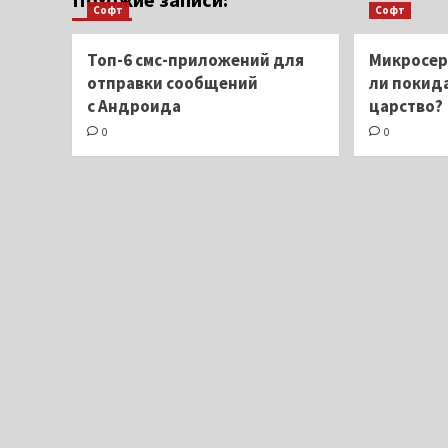
Софт
Софт
Топ-6 смс-приложений для
Микросер
отправки сообщений
ли покид
с Андроида
царство?
0
0