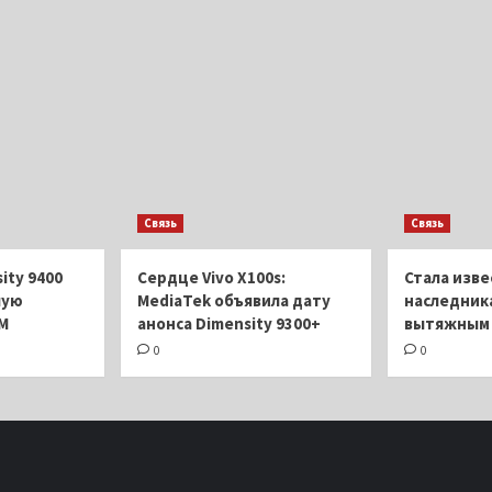
Связь
Связь
ity 9400
Сердце Vivo X100s:
Стала изве
шую
MediaTek объявила дату
наследника
M
анонса Dimensity 9300+
вытяжным 
0
0