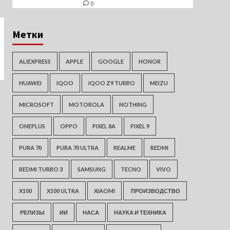
0
Метки
ALIEXPRESS
APPLE
GOOGLE
HONOR
HUAWEI
IQOO
IQOO Z9 TURBO
MEIZU
MICROSOFT
MOTOROLA
NOTHING
ONEPLUS
OPPO
PIXEL 8A
PIXEL 9
PURA 70
PURA 70 ULTRA
REALME
REDMI
REDMI TURBO 3
SAMSUNG
TECNO
VIVO
X100
X100 ULTRA
XIAOMI
ПРОИЗВОДСТВО
РЕЛИЗЫ
ИИ
НАСА
НАУКА И ТЕХНИКА