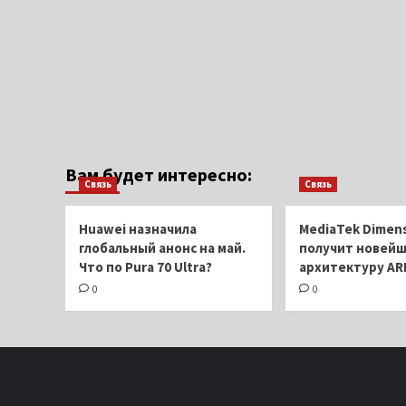
Вам будет интересно:
Связь
Связь
Huawei назначила
MediaTek Dimens
глобальный анонс на май.
получит новей
Что по Pura 70 Ultra?
архитектуру AR
0
0