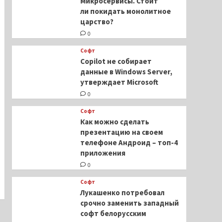
Микросервисы. Стоит
ли покидать монолитное
царство?
0
Софт
Copilot не собирает
данные в Windows Server,
утверждает Microsoft
0
Софт
Как можно сделать
презентацию на своем
телефоне Андроид – топ-4
приложения
0
Софт
Лукашенко потребовал
срочно заменить западный
софт белорусским