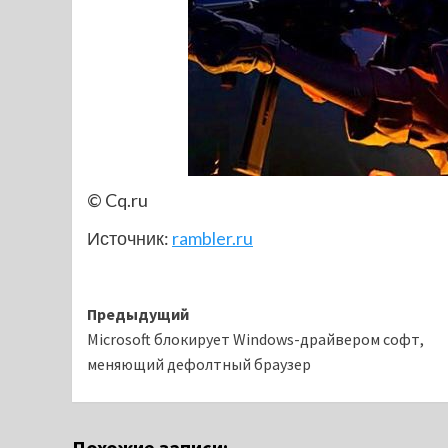
© Cq.ru
Источник:
rambler.ru
Навигация
Предыдущий
Microsoft блокирует Windows-драйвером софт,
записи
меняющий дефолтный браузер
Похожие записи: