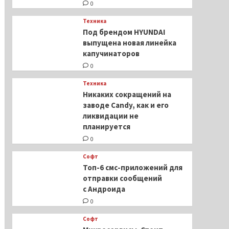
0
Техника
Под брендом HYUNDAI
выпущена новая линейка
капучинаторов
0
Техника
Никаких сокращений на
заводе Candy, как и его
ликвидации не
планируется
0
Софт
Топ-6 смс-приложений для
отправки сообщений
с Андроида
0
Софт