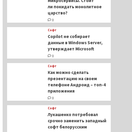
Микросервисы. Стоит
ли покидать монолитное
царство?
0
Софт
Copilot не собирает
данные в Windows Server,
утверждает Microsoft
0
Софт
Как можно сделать
презентацию на своем
телефоне Андроид – топ-4
приложения
0
Софт
Лукашенко потребовал
срочно заменить западный
софт белорусским