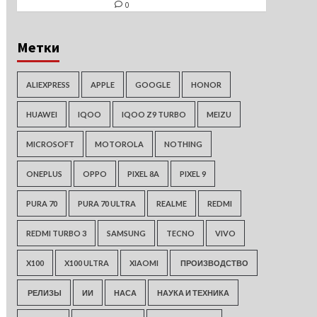
0
Метки
ALIEXPRESS
APPLE
GOOGLE
HONOR
HUAWEI
IQOO
IQOO Z9 TURBO
MEIZU
MICROSOFT
MOTOROLA
NOTHING
ONEPLUS
OPPO
PIXEL 8A
PIXEL 9
PURA 70
PURA 70 ULTRA
REALME
REDMI
REDMI TURBO 3
SAMSUNG
TECNO
VIVO
X100
X100 ULTRA
XIAOMI
ПРОИЗВОДСТВО
РЕЛИЗЫ
ИИ
НАСА
НАУКА И ТЕХНИКА