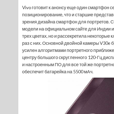
Vivo готовит к анонсу еще один смартфон се
позиционирование, что и старшие предста
зрения дизайна смартфон для портретов. 
модели на официальном сайте для Индии и 
трех цветах, но и рассекретила некоторые 
раз с них. Основной двойной камеры V30e б
усилен алгоритмами портретного приближен
центру большого скругленного 120-Гц дисп
и настроенным ПО для все той же портретн
обеспечит батарейка на 5500 мАч.