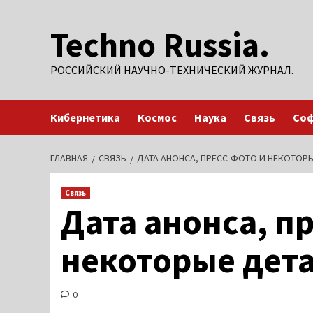
Перейти
Techno Russia.
к
содержимому
РОССИЙСКИЙ НАУЧНО-ТЕХНИЧЕСКИЙ ЖУРНАЛ.
Кибернетика
Космос
Наука
Связь
Со
ГЛАВНАЯ
СВЯЗЬ
ДАТА АНОНСА, ПРЕСС-ФОТО И НЕКОТОРЫЕ
Связь
Дата анонса, п
некоторые дета
0