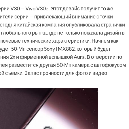
рии V30 — Vivo V30e. Этот девайс получит то же
вители серии — привлекающий внимание с точки
Сегодня китайская компания опубликовала странички
глобального рынка, где не только показала дизайн в
ключевые технические характеристики. Начнем как
удет 50-Мп сенсор Sony IMX882, который будет
ия 2х и фирменной вспышкой Aura. В отверстии по
лея разместится другая 50-Мп камера с автофокусом
ой съемки. Запас прочности для фото и видео