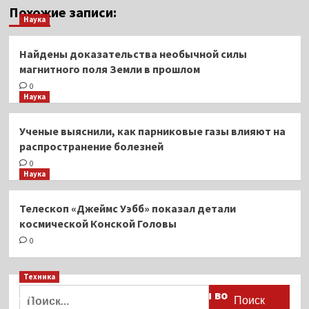
Похожие записи:
Наука
Найдены доказательства необычной силы
магнитного поля Земли в прошлом
0
Наука
Ученые выяснили, как парниковые газы влияют на
распространение болезней
0
Наука
Телескоп «Джеймс Уэбб» показал детали
космической Конской Головы
0
Техника
Найти:
Активы Ariston и Bosch переданы во