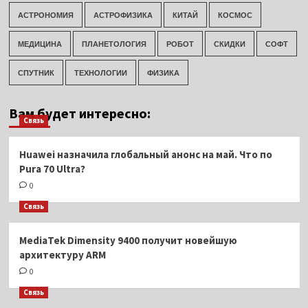
АСТРОНОМИЯ
АСТРОФИЗИКА
КИТАЙ
КОСМОС
МЕДИЦИНА
ПЛАНЕТОЛОГИЯ
РОБОТ
СКИДКИ
СОФТ
СПУТНИК
ТЕХНОЛОГИИ
ФИЗИКА
Вам будет интересно:
Связь
Huawei назначила глобальный анонс на май. Что по
Pura 70 Ultra?
0
Связь
MediaTek Dimensity 9400 получит новейшую
архитектуру ARM
0
Связь