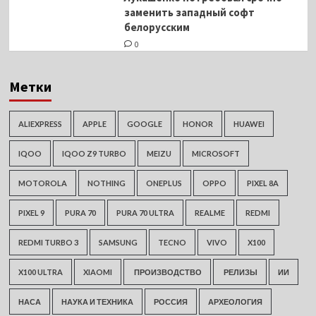
заменить западный софт
белорусским
0
Метки
ALIEXPRESS
APPLE
GOOGLE
HONOR
HUAWEI
IQOO
IQOO Z9 TURBO
MEIZU
MICROSOFT
MOTOROLA
NOTHING
ONEPLUS
OPPO
PIXEL 8A
PIXEL 9
PURA 70
PURA 70 ULTRA
REALME
REDMI
REDMI TURBO 3
SAMSUNG
TECNO
VIVO
X100
X100 ULTRA
XIAOMI
ПРОИЗВОДСТВО
РЕЛИЗЫ
ИИ
НАСА
НАУКА И ТЕХНИКА
РОССИЯ
АРХЕОЛОГИЯ