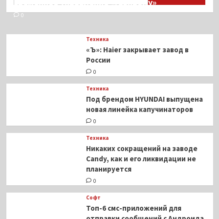
временное управление «Газпрому»
0
Техника
«Ъ»: Haier закрывает завод в
России
0
Техника
Под брендом HYUNDAI выпущена
новая линейка капучинаторов
0
Техника
Никаких сокращений на заводе
Candy, как и его ликвидации не
планируется
0
Софт
Топ-6 смс-приложений для
отправки сообщений с Андроида