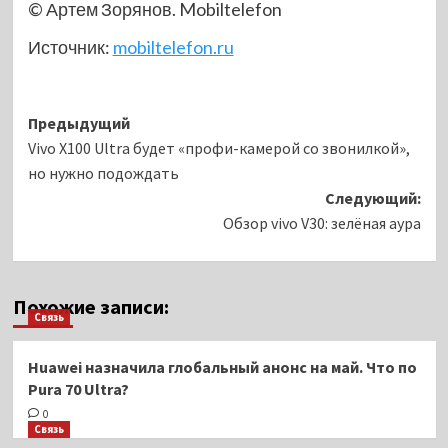
© Артем Зорянов. Mobiltelefon
Источник:
mobiltelefon.ru
Навигация
Предыдущий
Vivo X100 Ultra будет «профи-камерой со звонилкой»,
записи
но нужно подождать
Следующий:
Обзор vivo V30: зелёная аура
Похожие записи:
Связь
Huawei назначила глобальный анонс на май. Что по
Pura 70 Ultra?
0
Связь