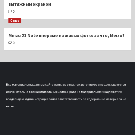
вытяжным экраном
0
Связь
Meizu 21 Note впервые на живых фото: за что, Meizu?
0
Все материалы на данном сайте взяты из открытых источников и предоставляются
исключительно в ознакомительных целях. Права на материалы принадлежат их
владельцам. Администрация сайта ответственности за содержание материала не
несет.