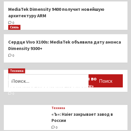
MediaTek Dimensity 9400 получит новейшую
архитектуру ARM
0
Связь
Сердце Vivo X100s: MediaTek объявила дату анонса
Dimensity 9300+
0
Техника
Найти:
Активы Ariston и Bosch переданы во
временное управление «Газпрому»
0
Техника
«Ъ»: Haier закрывает завод в
России
0