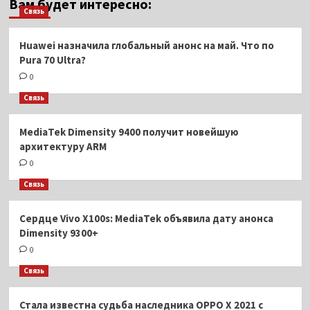
Вам будет интересно:
Связь
Huawei назначила глобальный анонс на май. Что по
Pura 70 Ultra?
0
Связь
MediaTek Dimensity 9400 получит новейшую
архитектуру ARM
0
Связь
Сердце Vivo X100s: MediaTek объявила дату анонса
Dimensity 9300+
0
Связь
Стала известна судьба наследника OPPO X 2021 с