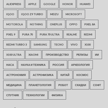
ALIEXPRESS
APPLE
GOOGLE
HONOR
HUAWEI
IQOO
IQOO Z9 TURBO
MEIZU
MICROSOFT
MOTOROLA
NOTHING
ONEPLUS
OPPO
PIXEL 8A
PIXEL 9
PURA 70
PURA 70 ULTRA
REALME
REDMI
REDMI TURBO 3
SAMSUNG
TECNO
VIVO
X100
X100 ULTRA
XIAOMI
ПРОИЗВОДСТВО
РЕЛИЗЫ
ИИ
НАСА
НАУКА И ТЕХНИКА
РОССИЯ
АРХЕОЛОГИЯ
АСТРОНОМИЯ
АСТРОФИЗИКА
КИТАЙ
КОСМОС
МЕДИЦИНА
ПЛАНЕТОЛОГИЯ
РОБОТ
СКИДКИ
СОФТ
СПУТНИК
ТЕХНОЛОГИИ
ФИЗИКА