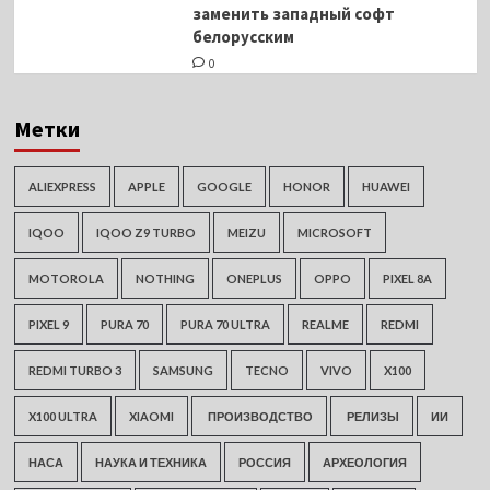
заменить западный софт
белорусским
0
Метки
ALIEXPRESS
APPLE
GOOGLE
HONOR
HUAWEI
IQOO
IQOO Z9 TURBO
MEIZU
MICROSOFT
MOTOROLA
NOTHING
ONEPLUS
OPPO
PIXEL 8A
PIXEL 9
PURA 70
PURA 70 ULTRA
REALME
REDMI
REDMI TURBO 3
SAMSUNG
TECNO
VIVO
X100
X100 ULTRA
XIAOMI
ПРОИЗВОДСТВО
РЕЛИЗЫ
ИИ
НАСА
НАУКА И ТЕХНИКА
РОССИЯ
АРХЕОЛОГИЯ