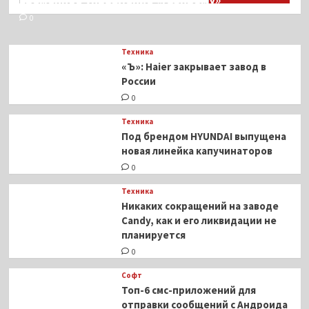
0
Техника
«Ъ»: Haier закрывает завод в
России
0
Техника
Под брендом HYUNDAI выпущена
новая линейка капучинаторов
0
Техника
Никаких сокращений на заводе
Candy, как и его ликвидации не
планируется
0
Софт
Топ-6 смс-приложений для
отправки сообщений с Андроида