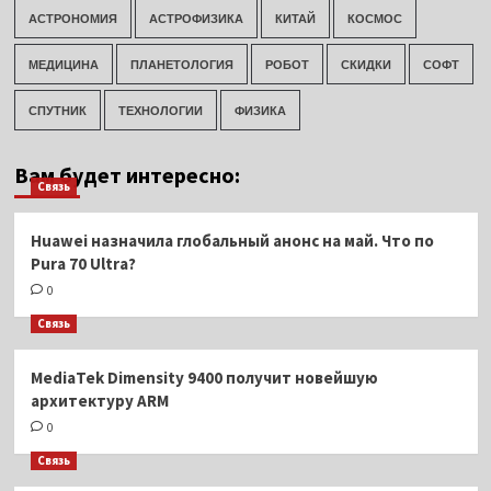
АСТРОНОМИЯ
АСТРОФИЗИКА
КИТАЙ
КОСМОС
МЕДИЦИНА
ПЛАНЕТОЛОГИЯ
РОБОТ
СКИДКИ
СОФТ
СПУТНИК
ТЕХНОЛОГИИ
ФИЗИКА
Вам будет интересно:
Связь
Huawei назначила глобальный анонс на май. Что по
Pura 70 Ultra?
0
Связь
MediaTek Dimensity 9400 получит новейшую
архитектуру ARM
0
Связь