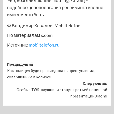
Pei), возглавляющий Nothing, китаец –
подобное целеполагание ренейминга вполне
имеет место быть.
© Владимир Ковалёв. Mobiltelefon
По материалам x.com
Источник:
mobiltelefon.ru
Навигация
Предыдущий
Как полиция будет расследовать преступления,
записи
совершенные в космосе
Следующий:
Особые TWS-наушники станут третьей новинкой
презентации Xiaomi