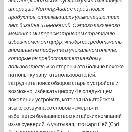
это год, когда мы выпускаем ультимативную
итерацию Nothing Audio с парой новых
продуктов, отражающих кульминацию трёх
лет дизайна и инноваций. С этого ключевого
момента мы пересматриваем стратегию:
избавляемся от цифр, чтобы сосредоточить
внимание на продукте и уникальном опыте,
которые он предоставляет каждому
пользователю.»
Со стороны это больше похоже
на попытку запутать пользователей,
затруднить поиск обзоров старых устройств и,
возможно, избежать цифру 4 в следующем
поколении устройств, которая на китайском
языке созвучна со словом «смерть» и
избегается большинством китайских компаний
из-за суеверий. А учитывая, что Карл Пей (Carl