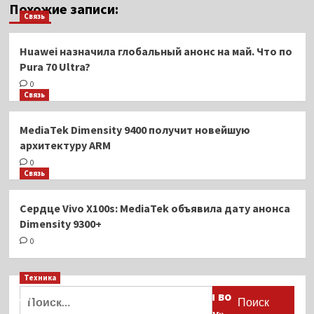
Похожие записи:
Связь
Huawei назначила глобальный анонс на май. Что по
Pura 70 Ultra?
0
Связь
MediaTek Dimensity 9400 получит новейшую
архитектуру ARM
0
Связь
Сердце Vivo X100s: MediaTek объявила дату анонса
Dimensity 9300+
0
Техника
Найти:
Активы Ariston и Bosch переданы во
временное управление «Газпрому»