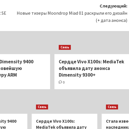
Следующий:
 SE
Новые тизеры Moondrop Miad 01 раскрыли его дизайн
(+ дата анонса)
Связь
Dimensity 9400
Сердце Vivo X100s: MediaTek
новейшую
объявила дату анонса
уру ARM
Dimensity 9300+
0
Связь
Связь
ity 9400
Сердце Vivo X100s:
Стала изве
шую
MediaTek объявила дату
наследника