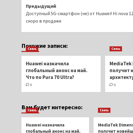
Навигация
Предыдущий
Доступный 5G-смартфон (не) от Huawei! Hi nova 12
записи
скоро в продаже
Похожие записи:
Связь
Связь
Huawei назначила
MediaTek 
глобальный анонс на май.
получит 
Что по Pura 70 Ultra?
архитект
0
0
Вам будет интересно:
Связь
Связь
Huawei назначила
MediaTek Dimens
глобальный анонс на май.
получит новей