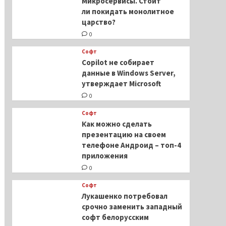
Микросервисы. Стоит
ли покидать монолитное
царство?
0
Софт
Copilot не собирает
данные в Windows Server,
утверждает Microsoft
0
Софт
Как можно сделать
презентацию на своем
телефоне Андроид – топ-4
приложения
0
Софт
Лукашенко потребовал
срочно заменить западный
софт белорусским