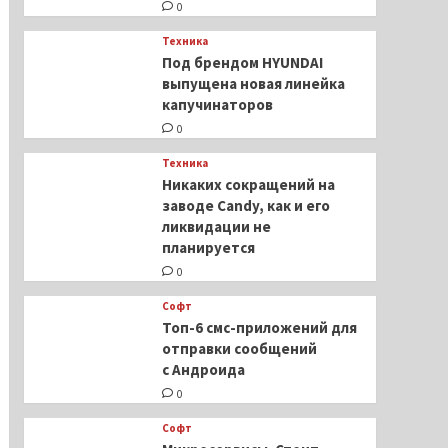
0
Техника
Под брендом HYUNDAI
выпущена новая линейка
капучинаторов
0
Техника
Никаких сокращений на
заводе Candy, как и его
ликвидации не
планируется
0
Софт
Топ-6 смс-приложений для
отправки сообщений
с Андроида
0
Софт