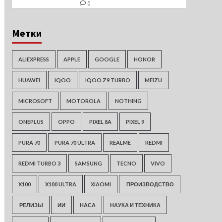
0
Метки
ALIEXPRESS
APPLE
GOOGLE
HONOR
HUAWEI
IQOO
IQOO Z9 TURBO
MEIZU
MICROSOFT
MOTOROLA
NOTHING
ONEPLUS
OPPO
PIXEL 8A
PIXEL 9
PURA 70
PURA 70 ULTRA
REALME
REDMI
REDMI TURBO 3
SAMSUNG
TECNO
VIVO
X100
X100 ULTRA
XIAOMI
ПРОИЗВОДСТВО
РЕЛИЗЫ
ИИ
НАСА
НАУКА И ТЕХНИКА