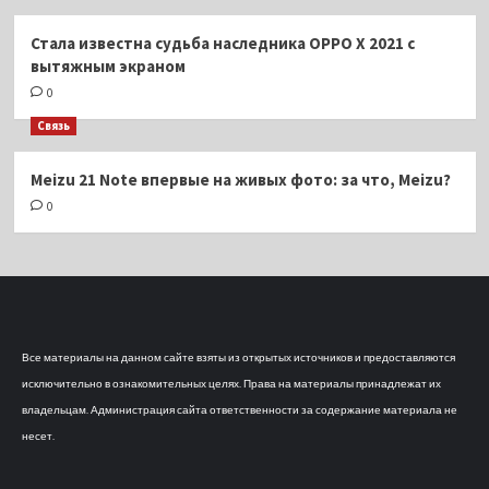
Стала известна судьба наследника OPPO X 2021 с
вытяжным экраном
0
Связь
Meizu 21 Note впервые на живых фото: за что, Meizu?
0
Все материалы на данном сайте взяты из открытых источников и предоставляются
исключительно в ознакомительных целях. Права на материалы принадлежат их
владельцам. Администрация сайта ответственности за содержание материала не
несет.