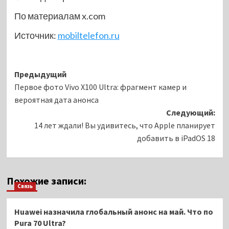
По материалам x.com
Источник:
mobiltelefon.ru
Навигация
Предыдущий
Первое фото Vivo X100 Ultra: фрагмент камер и
записи
вероятная дата анонса
Следующий:
14 лет ждали! Вы удивитесь, что Apple планирует
добавить в iPadOS 18
Похожие записи:
Связь
Huawei назначила глобальный анонс на май. Что по
Pura 70 Ultra?