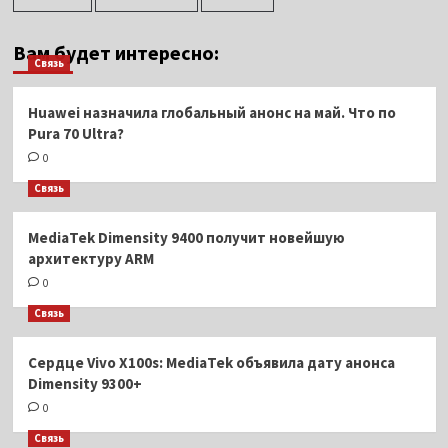
Вам будет интересно:
Связь
Huawei назначила глобальный анонс на май. Что по
Pura 70 Ultra?
0
Связь
MediaTek Dimensity 9400 получит новейшую
архитектуру ARM
0
Связь
Сердце Vivo X100s: MediaTek объявила дату анонса
Dimensity 9300+
0
Связь