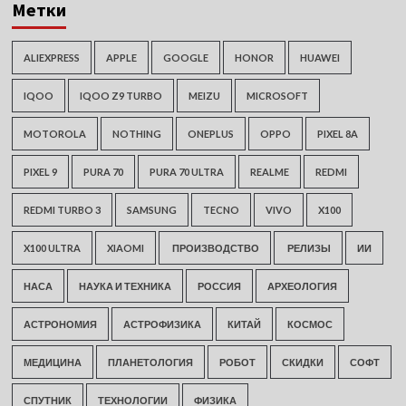
Метки
ALIEXPRESS
APPLE
GOOGLE
HONOR
HUAWEI
IQOO
IQOO Z9 TURBO
MEIZU
MICROSOFT
MOTOROLA
NOTHING
ONEPLUS
OPPO
PIXEL 8A
PIXEL 9
PURA 70
PURA 70 ULTRA
REALME
REDMI
REDMI TURBO 3
SAMSUNG
TECNO
VIVO
X100
X100 ULTRA
XIAOMI
ПРОИЗВОДСТВО
РЕЛИЗЫ
ИИ
НАСА
НАУКА И ТЕХНИКА
РОССИЯ
АРХЕОЛОГИЯ
АСТРОНОМИЯ
АСТРОФИЗИКА
КИТАЙ
КОСМОС
МЕДИЦИНА
ПЛАНЕТОЛОГИЯ
РОБОТ
СКИДКИ
СОФТ
СПУТНИК
ТЕХНОЛОГИИ
ФИЗИКА