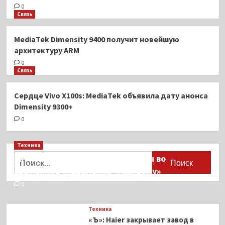
0
Связь
MediaTek Dimensity 9400 получит новейшую
архитектуру ARM
0
Связь
Сердце Vivo X100s: MediaTek объявила дату анонса
Dimensity 9300+
0
Техника
Найти:
Активы Ariston и Bosch переданы во
временное управление «Газпрому»
0
Техника
«Ъ»: Haier закрывает завод в