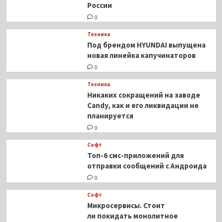
России
0
Техника
Под брендом HYUNDAI выпущена
новая линейка капучинаторов
0
Техника
Никаких сокращений на заводе
Candy, как и его ликвидации не
планируется
0
Софт
Топ-6 смс-приложений для
отправки сообщений с Андроида
0
Софт
Микросервисы. Стоит
ли покидать монолитное