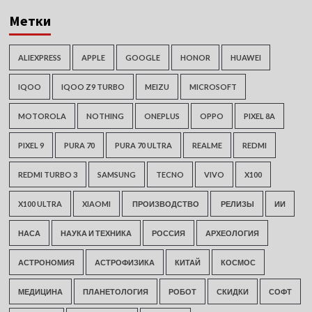
Метки
ALIEXPRESS
APPLE
GOOGLE
HONOR
HUAWEI
IQOO
IQOO Z9 TURBO
MEIZU
MICROSOFT
MOTOROLA
NOTHING
ONEPLUS
OPPO
PIXEL 8A
PIXEL 9
PURA 70
PURA 70 ULTRA
REALME
REDMI
REDMI TURBO 3
SAMSUNG
TECNO
VIVO
X100
X100 ULTRA
XIAOMI
ПРОИЗВОДСТВО
РЕЛИЗЫ
ИИ
НАСА
НАУКА И ТЕХНИКА
РОССИЯ
АРХЕОЛОГИЯ
АСТРОНОМИЯ
АСТРОФИЗИКА
КИТАЙ
КОСМОС
МЕДИЦИНА
ПЛАНЕТОЛОГИЯ
РОБОТ
СКИДКИ
СОФТ