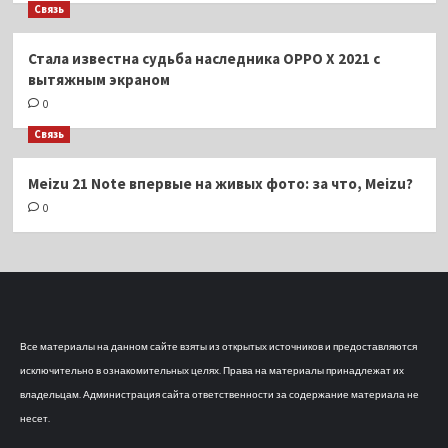
Связь
Стала известна судьба наследника OPPO X 2021 с
вытяжным экраном
0
Связь
Meizu 21 Note впервые на живых фото: за что, Meizu?
0
Все материалы на данном сайте взяты из открытых источников и предоставляются
исключительно в ознакомительных целях. Права на материалы принадлежат их
владельцам. Администрация сайта ответственности за содержание материала не
несет.