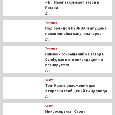
«Ъ»: Haier закрывает завод в
России
0
Техника
Под брендом HYUNDAI выпущена
новая линейка капучинаторов
0
Техника
Никаких сокращений на заводе
Candy, как и его ликвидации не
планируется
0
Софт
Топ-6 смс-приложений для
отправки сообщений с Андроида
0
Софт
Микросервисы. Стоит