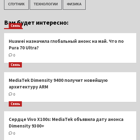
СПУТНИК
ТЕХНОЛОГИИ
ФИЗИКА
Вам будет интересно:
Связь
Huawei назначила глобальный анонс на май. Что по
Pura 70 Ultra?
0
Связь
MediaTek Dimensity 9400 получит новейшую
архитектуру ARM
0
Связь
Сердце Vivo X100s: MediaTek объявила дату анонса
Dimensity 9300+
0