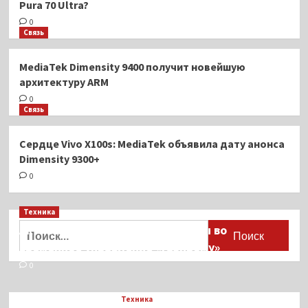
Pura 70 Ultra?
0
Связь
MediaTek Dimensity 9400 получит новейшую
архитектуру ARM
0
Связь
Сердце Vivo X100s: MediaTek объявила дату анонса
Dimensity 9300+
0
Техника
Найти:
Активы Ariston и Bosch переданы во
временное управление «Газпрому»
0
Техника