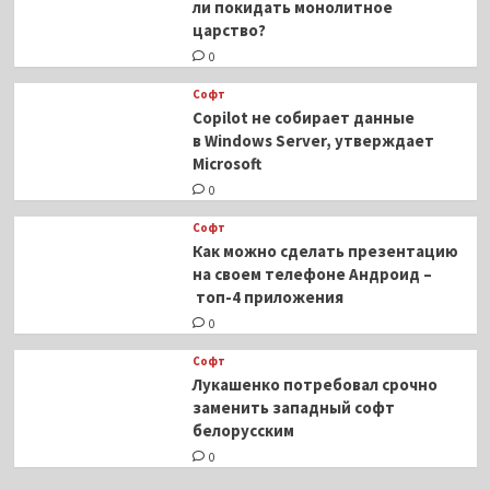
ли покидать монолитное
царство?
0
Софт
Copilot не собирает данные
в Windows Server, утверждает
Microsoft
0
Софт
Как можно сделать презентацию
на своем телефоне Андроид –
топ-4 приложения
0
Софт
Лукашенко потребовал срочно
заменить западный софт
белорусским
0