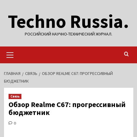
Перейти
Techno Russia.
к
содержимому
РОССИЙСКИЙ НАУЧНО-ТЕХНИЧЕСКИЙ ЖУРНАЛ.
Основное
меню
ГЛАВНАЯ
СВЯЗЬ
ОБЗОР REALME C67: ПРОГРЕССИВНЫЙ
БЮДЖЕТНИК
Связь
Обзор Realme C67: прогрессивный
бюджетник
0