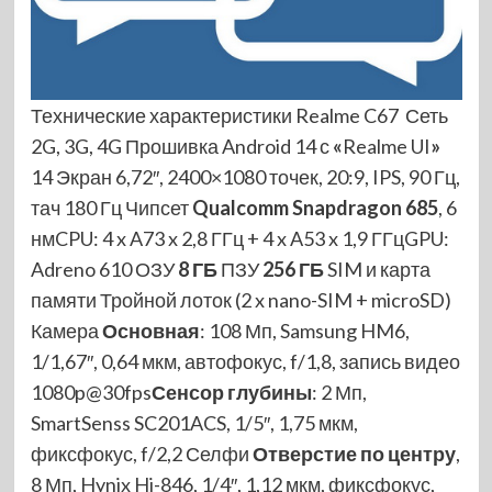
Технические характеристики Realme C67 Сеть
2G, 3G, 4G Прошивка Android 14 с
«
Realme UI
»
14 Экран 6,72″, 2400×1080 точек, 20:9, IPS, 90 Гц,
тач 180 Гц Чипсет
Qualcomm Snapdragon 685
, 6
нмCPU: 4 x A73 x 2,8 ГГц + 4 x A53 x 1,9 ГГцGPU:
Adreno 610 ОЗУ
8 ГБ
ПЗУ
256 ГБ
SIM и карта
памяти Тройной лоток (2 x nano-SIM + microSD)
Камера
Основная
: 108 Мп, Samsung HM6,
1/1,67″, 0,64 мкм, автофокус, f/1,8, запись видео
1080p@30fps
Сенсор глубины
: 2 Мп,
SmartSenss SC201ACS, 1/5″, 1,75 мкм,
фиксфокус, f/2,2 Селфи
Отверстие по центру
,
8 Мп, Hynix Hi-846, 1/4″, 1,12 мкм, фиксфокус,