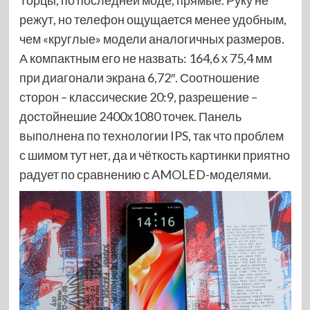
Торцы, по последней моде, прямые. Руку не
режут, но телефон ощущается менее удобным,
чем «круглые» модели аналогичных размеров.
А компактным его не назвать: 164,6 х 75,4 мм
при диагонали экрана 6,72″. Соотношение
сторон – классические 20:9, разрешение –
достойнешие 2400х1080 точек. Панель
выполнена по технологии IPS, так что проблем
с шимом тут нет, да и чёткость картинки приятно
радует по сравнению с AMOLED-моделями.