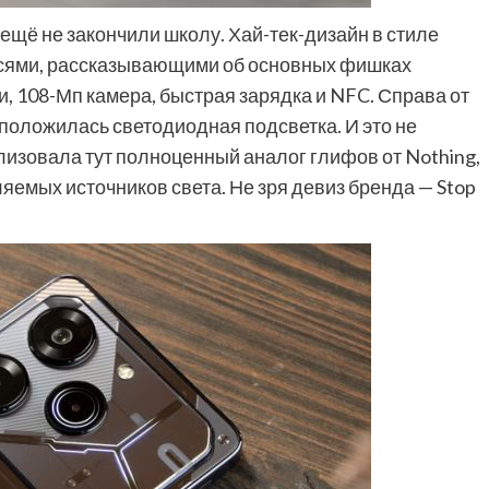
 ещё не закончили школу. Хай-тек-дизайн в стиле
сями, рассказывающими об основных фишках
, 108-Мп камера, быстрая зарядка и NFC. Справа от
сположилась светодиодная подсветка. И это не
лизовала тут полноценный аналог глифов от Nothing,
емых источников света. Не зря девиз бренда — Stop