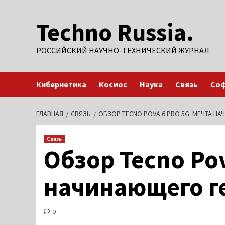
Перейти
Techno Russia.
к
содержимому
РОССИЙСКИЙ НАУЧНО-ТЕХНИЧЕСКИЙ ЖУРНАЛ.
Кибернетика
Космос
Наука
Связь
Со
ГЛАВНАЯ
СВЯЗЬ
ОБЗОР TECNO POVA 6 PRO 5G: МЕЧТА Н
Связь
Обзор Tecno Pov
начинающего г
0