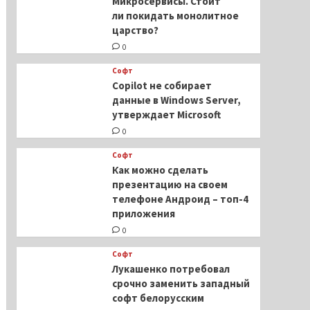
Микросервисы. Стоит
ли покидать монолитное
царство?
0
Софт
Copilot не собирает
данные в Windows Server,
утверждает Microsoft
0
Софт
Как можно сделать
презентацию на своем
телефоне Андроид – топ-4
приложения
0
Софт
Лукашенко потребовал
срочно заменить западный
софт белорусским