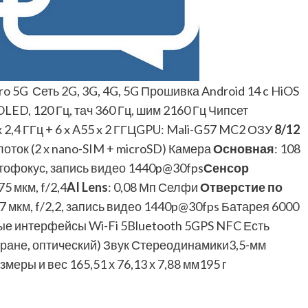
o 5G Сеть 2G, 3G, 4G, 5G Прошивка Android 14 c HiOS
OLED, 120 Гц, тач 360 Гц, шим 2160 Гц Чипсет
 x 2,4 ГГц + 6 x A55 x 2 ГГЦGPU: Mali-G57 MC2 ОЗУ
8/12
лоток (2 x nano-SIM + microSD) Камера
Основная
: 108
 автофокус, запись видео 1440p@30fps
Сенсор
75 мкм, f/2,4
AI Lens
: 0,08 Мп Селфи
Отверстие по
0,7 мкм, f/2,2, запись видео 1440p@30fps Батарея 6000
ые интерфейсы Wi-Fi 5Bluetooth 5GPS NFC Есть
кране, оптический) Звук Стереодинамики3,5-мм
еры и вес 165,51 х 76,13 х 7,88 мм195 г