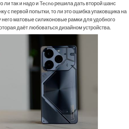
то ли так и надо и Tecno решила дать второй шанс
у с первой попытки, то ли это ошибка упаковщика на
 у него матовые силиконовые рамки для удобного
которая даёт любоваться дизайном устройства.