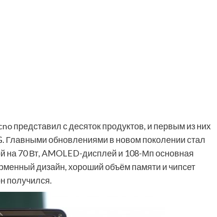
no представил с десяток продуктов, и первым из них
G. Главными обновлениями в новом поколении стал
ой на 70 Вт, AMOLED-дисплей и 108-Мп основная
рменный дизайн, хороший объём памяти и чипсет
он получился.