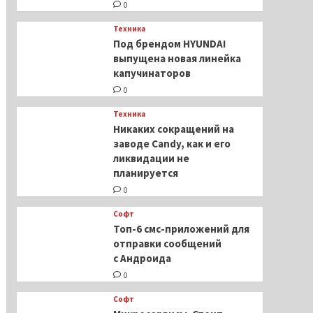
0
Техника
Под брендом HYUNDAI
выпущена новая линейка
капучинаторов
0
Техника
Никаких сокращений на
заводе Candy, как и его
ликвидации не
планируется
0
Софт
Топ-6 смс-приложений для
отправки сообщений
с Андроида
0
Софт