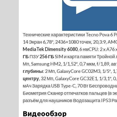
Технические характеристики Tecno Pova 6 Pr
14 Экран 6,78″, 2436×1080 точек, 20,3:9, AM
MediaTek Dimensity 6080
, 6 нмCPU: 2 x A76
ГБ
ПЗУ
256 ГБ
SIM и карта памяти Тройной 
Мп, Samsung HM2, 1/1,52″, 0,7 мкм, f/1,89,
глубины
: 2 Мп, GalaxyCore GC02M3, 1/5″, 1,
центру
, 32 Мп, GalaxyCore GC32E1, 1/3,1″, 
мАч Зарядка USB Type-C, 70 Вт Беспроводн
Биометрия Сканер отпечатков пальцев (в э
разъём для наушников Водозащита IP53 Разм
Видеообзор