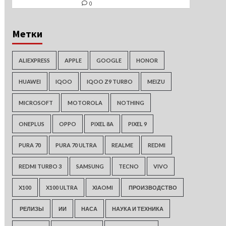
0
Метки
ALIEXPRESS
APPLE
GOOGLE
HONOR
HUAWEI
IQOO
IQOO Z9 TURBO
MEIZU
MICROSOFT
MOTOROLA
NOTHING
ONEPLUS
OPPO
PIXEL 8A
PIXEL 9
PURA 70
PURA 70 ULTRA
REALME
REDMI
REDMI TURBO 3
SAMSUNG
TECNO
VIVO
X100
X100 ULTRA
XIAOMI
ПРОИЗВОДСТВО
РЕЛИЗЫ
ИИ
НАСА
НАУКА И ТЕХНИКА