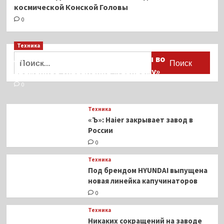
космической Конской Головы
0
Техника
Найти:
Активы Ariston и Bosch переданы во
временное управление «Газпрому»
0
Техника
«Ъ»: Haier закрывает завод в
России
0
Техника
Под брендом HYUNDAI выпущена
новая линейка капучинаторов
0
Техника
Никаких сокращений на заводе