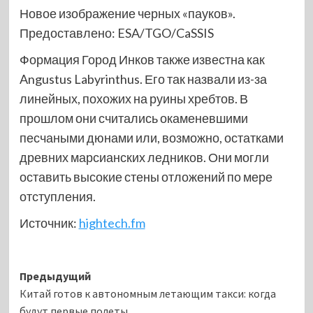
Новое изображение черных «пауков».
Предоставлено: ESA/TGO/CaSSIS
Формация Город Инков также известна как
Angustus Labyrinthus. Его так назвали из-за
линейных, похожих на руины хребтов. В
прошлом они считались окаменевшими
песчаными дюнами или, возможно, остатками
древних марсианских ледников. Они могли
оставить высокие стены отложений по мере
отступления.
Источник:
hightech.fm
Навигация
Предыдущий
Китай готов к автономным летающим такси: когда
записи
будут первые полеты