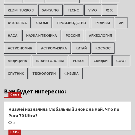
REDMI TURBO 3
SAMSUNG
TECNO
VIVO
X100
X100 ULTRA
XIAOMI
ПРОИЗВОДСТВО
РЕЛИЗЫ
ИИ
НАСА
НАУКА И ТЕХНИКА
РОССИЯ
АРХЕОЛОГИЯ
АСТРОНОМИЯ
АСТРОФИЗИКА
КИТАЙ
КОСМОС
МЕДИЦИНА
ПЛАНЕТОЛОГИЯ
РОБОТ
СКИДКИ
СОФТ
СПУТНИК
ТЕХНОЛОГИИ
ФИЗИКА
Вам будет интересно:
Связь
Huawei назначила глобальный анонс на май. Что по
Pura 70 Ultra?
0
Связь