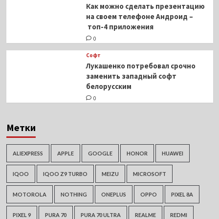
Как можно сделать презентацию
на своем телефоне Андроид –
топ-4 приложения
0
Софт
Лукашенко потребовал срочно
заменить западный софт
белорусским
0
Метки
ALIEXPRESS
APPLE
GOOGLE
HONOR
HUAWEI
IQOO
IQOO Z9 TURBO
MEIZU
MICROSOFT
MOTOROLA
NOTHING
ONEPLUS
OPPO
PIXEL 8A
PIXEL 9
PURA 70
PURA 70 ULTRA
REALME
REDMI