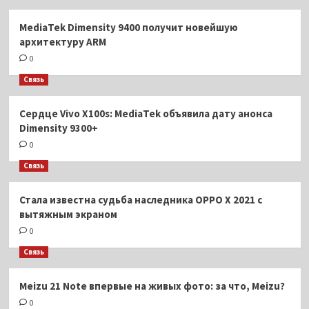
MediaTek Dimensity 9400 получит новейшую
архитектуру ARM
0
Связь
Сердце Vivo X100s: MediaTek объявила дату анонса
Dimensity 9300+
0
Связь
Стала известна судьба наследника OPPO X 2021 с
вытяжным экраном
0
Связь
Meizu 21 Note впервые на живых фото: за что, Meizu?
0