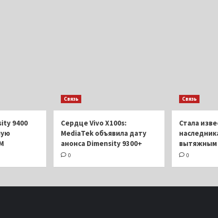
Связь
Связь
ity 9400
Сердце Vivo X100s:
Стала изве
шую
MediaTek объявила дату
наследника
M
анонса Dimensity 9300+
вытяжным 
0
0