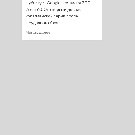
публикует Google, появился ZTE
Axon 60. Это первый девайс
флагманской серии после
неудачного Axon...
Прочитать
Читать далее
больше
о
ZTE
Axon
60
уже
скоро.
Новый
флагман
или..?