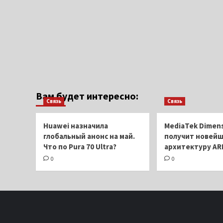
Вам будет интересно:
Связь
Связь
Huawei назначила
MediaTek Dimens
глобальный анонс на май.
получит новей
Что по Pura 70 Ultra?
архитектуру AR
0
0