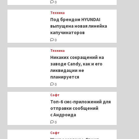
0
Техника
Под брендом HYUNDAI
выпущена новая линейка
капучинаторов
0
Техника
Никаких сокращений на
заводе Candy, как и его
ликвидации не
планируется
0
Софт
Топ-6 смс-приложений для
отправки сообщений
с Андроида
0
Софт