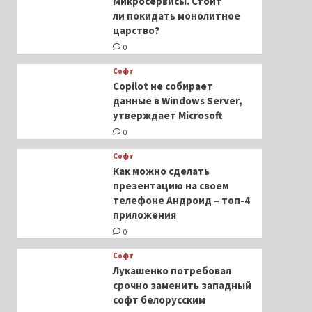
Микросервисы. Стоит
ли покидать монолитное
царство?
0
Софт
Copilot не собирает
данные в Windows Server,
утверждает Microsoft
0
Софт
Как можно сделать
презентацию на своем
телефоне Андроид – топ-4
приложения
0
Софт
Лукашенко потребовал
срочно заменить западный
софт белорусским