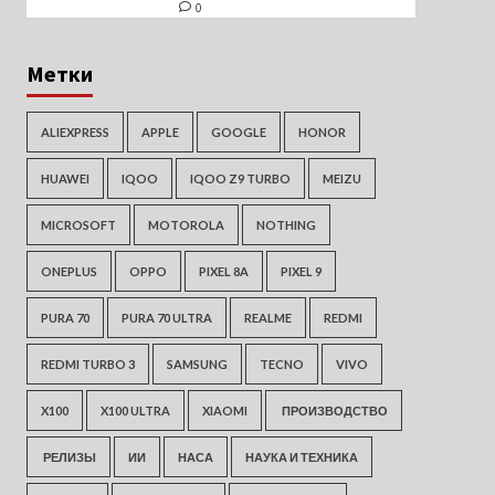
0
Метки
ALIEXPRESS
APPLE
GOOGLE
HONOR
HUAWEI
IQOO
IQOO Z9 TURBO
MEIZU
MICROSOFT
MOTOROLA
NOTHING
ONEPLUS
OPPO
PIXEL 8A
PIXEL 9
PURA 70
PURA 70 ULTRA
REALME
REDMI
REDMI TURBO 3
SAMSUNG
TECNO
VIVO
X100
X100 ULTRA
XIAOMI
ПРОИЗВОДСТВО
РЕЛИЗЫ
ИИ
НАСА
НАУКА И ТЕХНИКА