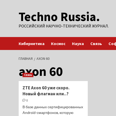
Перейти
Techno Russia.
к
содержимому
РОССИЙСКИЙ НАУЧНО-ТЕХНИЧЕСКИЙ ЖУРНАЛ.
Кибернетика
Космос
Наука
Связь
Со
ГЛАВНАЯ
AXON 60
axon 60
Связь
ZTE Axon 60 уже скоро.
Новый флагман или..?
0
В базе данных сертифицированных
Android-смартфонов, которую