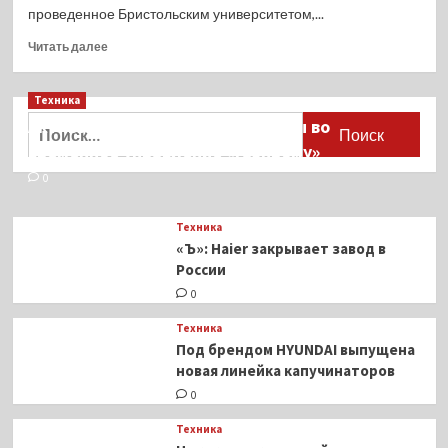
проведенное Бристольским университетом,...
Прочитать
Читать далее
больше
о
Техника
Ученые
выяснили,
Найти:
Активы Ariston и Bosch переданы во
как
временное управление «Газпрому»
парниковые
газы
0
влияют
на
Техника
распространение
«Ъ»: Haier закрывает завод в
болезней
России
0
Техника
Под брендом HYUNDAI выпущена
новая линейка капучинаторов
0
Техника