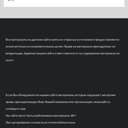
0
Все материалы на данном сайте взяты из открытых источников и предоставляются
исключительно в ознакомительных целях. Права на материалы принадлежат их
владельцам. Администрация сайта ответственности за содержание материала не
несет.
Если Вы обнаружили на нашем сайте материалы, которые нарушают авторские
права, принадлежащие Вам, Вашей компании или организации, пожалуйста,
сообщите нам.
На сайте могут быть опубликованы материалы 18+!
При цитировании ссылка на источник обязательна.