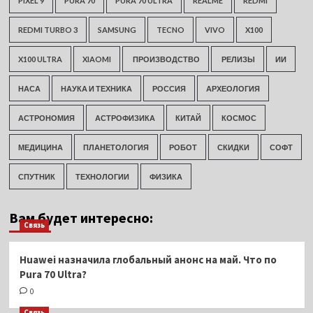
PIXEL 9
PURA 70
PURA 70 ULTRA
REALME
REDMI
REDMI TURBO 3
SAMSUNG
TECNO
VIVO
X100
X100 ULTRA
XIAOMI
ПРОИЗВОДСТВО
РЕЛИЗЫ
ИИ
НАСА
НАУКА И ТЕХНИКА
РОССИЯ
АРХЕОЛОГИЯ
АСТРОНОМИЯ
АСТРОФИЗИКА
КИТАЙ
КОСМОС
МЕДИЦИНА
ПЛАНЕТОЛОГИЯ
РОБОТ
СКИДКИ
СОФТ
СПУТНИК
ТЕХНОЛОГИИ
ФИЗИКА
Вам будет интересно:
Связь
Huawei назначила глобальный анонс на май. Что по
Pura 70 Ultra?
0
Связь