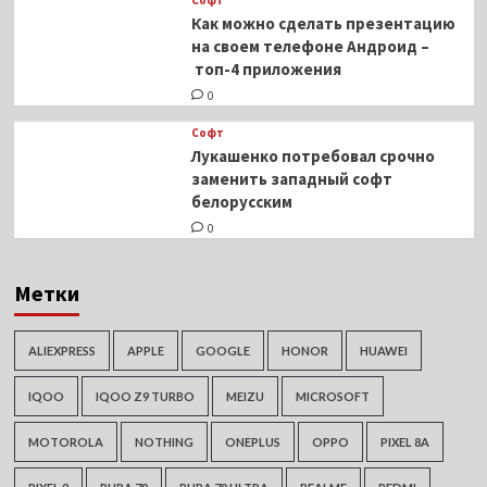
Софт
Как можно сделать презентацию
на своем телефоне Андроид –
топ-4 приложения
0
Софт
Лукашенко потребовал срочно
заменить западный софт
белорусским
0
Метки
ALIEXPRESS
APPLE
GOOGLE
HONOR
HUAWEI
IQOO
IQOO Z9 TURBO
MEIZU
MICROSOFT
MOTOROLA
NOTHING
ONEPLUS
OPPO
PIXEL 8A