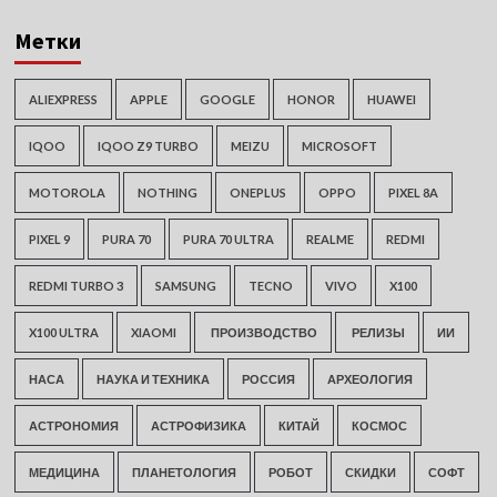
Метки
ALIEXPRESS
APPLE
GOOGLE
HONOR
HUAWEI
IQOO
IQOO Z9 TURBO
MEIZU
MICROSOFT
MOTOROLA
NOTHING
ONEPLUS
OPPO
PIXEL 8A
PIXEL 9
PURA 70
PURA 70 ULTRA
REALME
REDMI
REDMI TURBO 3
SAMSUNG
TECNO
VIVO
X100
X100 ULTRA
XIAOMI
ПРОИЗВОДСТВО
РЕЛИЗЫ
ИИ
НАСА
НАУКА И ТЕХНИКА
РОССИЯ
АРХЕОЛОГИЯ
АСТРОНОМИЯ
АСТРОФИЗИКА
КИТАЙ
КОСМОС
МЕДИЦИНА
ПЛАНЕТОЛОГИЯ
РОБОТ
СКИДКИ
СОФТ