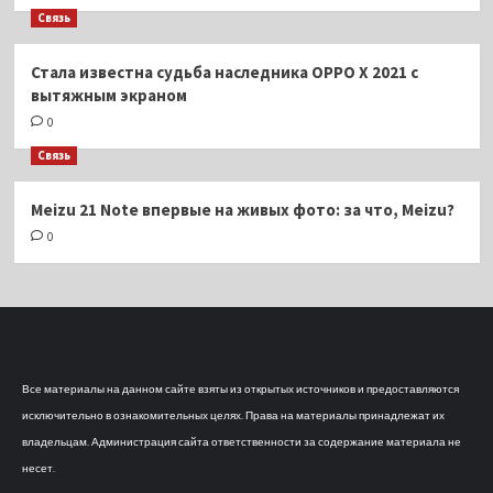
Связь
Стала известна судьба наследника OPPO X 2021 с
вытяжным экраном
0
Связь
Meizu 21 Note впервые на живых фото: за что, Meizu?
0
Все материалы на данном сайте взяты из открытых источников и предоставляются
исключительно в ознакомительных целях. Права на материалы принадлежат их
владельцам. Администрация сайта ответственности за содержание материала не
несет.