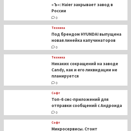
в
«Ъ»: Haier закрывает завод в
честь
России
Шивы
«Разрушителя»
0
Техника
Под брендом HYUNDAI выпущена
новая линейка капучинаторов
0
Техника
Никаких сокращений на заводе
Candy, как и его ликвидации не
планируется
0
Софт
Топ-6 смс-приложений для
отправки сообщений с Андроида
0
Софт
Микросервисы. Стоит