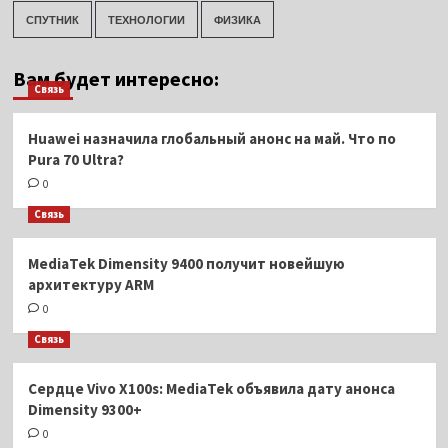
СПУТНИК
ТЕХНОЛОГИИ
ФИЗИКА
Вам будет интересно:
Связь
Huawei назначила глобальный анонс на май. Что по
Pura 70 Ultra?
0
Связь
MediaTek Dimensity 9400 получит новейшую
архитектуру ARM
0
Связь
Сердце Vivo X100s: MediaTek объявила дату анонса
Dimensity 9300+
0