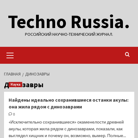
Перейти
Techno Russia.
к
содержимому
РОССИЙСКИЙ НАУЧНО-ТЕХНИЧЕСКИЙ ЖУРНАЛ.
Основное
меню
ГЛАВНАЯ
ДИНОЗАВРЫ
Динозавры
Наука
Найдены идеально сохранившиеся останки акулы:
она жила рядом с динозаврами
0
«Исключительно сохранившиеся» окаменелости древней
акулы, которая жила рядом с динозаврами, показали, как
выглядел хищник и почему он, возможно, вымер. Полные...