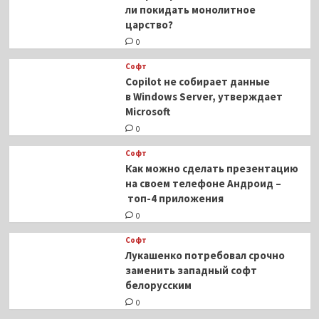
ли покидать монолитное
царство?
0
Софт
Copilot не собирает данные
в Windows Server, утверждает
Microsoft
0
Софт
Как можно сделать презентацию
на своем телефоне Андроид –
топ-4 приложения
0
Софт
Лукашенко потребовал срочно
заменить западный софт
белорусским
0