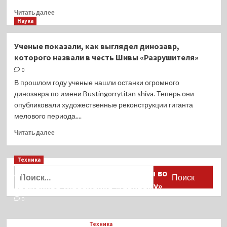
Прочитать
Читать далее
больше
Наука
о
Найдены
Ученые показали, как выглядел динозавр,
идеально
которого назвали в честь Шивы «Разрушителя»
сохранившиеся
останки
0
акулы:
В прошлом году ученые нашли останки огромного
она
динозавра по имени Bustingorrytitan shiva. Теперь они
жила
опубликовали художественные реконструкции гиганта
рядом
мелового периода....
с
динозаврами
Прочитать
Читать далее
больше
о
Техника
Ученые
показали,
Найти:
Активы Ariston и Bosch переданы во
как
временное управление «Газпрому»
выглядел
динозавр,
0
которого
назвали
Техника