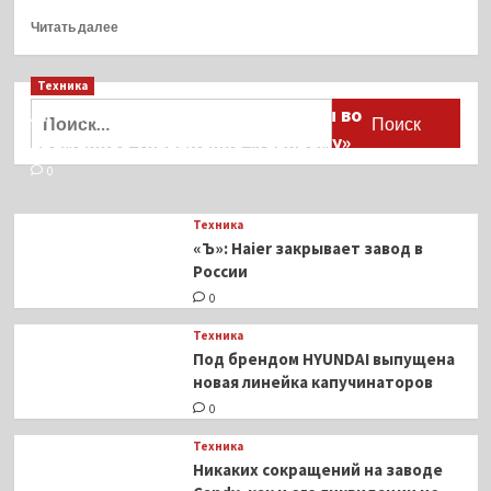
Прочитать
Читать далее
больше
о
Техника
Apple
назначила
Найти:
Активы Ariston и Bosch переданы во
весенний
временное управление «Газпрому»
анонс
новинок:
0
что
нового?
Техника
«Ъ»: Haier закрывает завод в
России
0
Техника
Под брендом HYUNDAI выпущена
новая линейка капучинаторов
0
Техника
Никаких сокращений на заводе