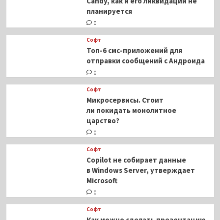
Candy, как и его ликвидации не
планируется
0
Софт
Топ-6 смс-приложений для
отправки сообщений с Андроида
0
Софт
Микросервисы. Стоит
ли покидать монолитное
царство?
0
Софт
Copilot не собирает данные
в Windows Server, утверждает
Microsoft
0
Софт
Как можно сделать презентацию