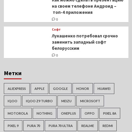
на своем телефоне Андроид –
топ-4 приложения
0
Софт
Лукашенко потребовал срочно
заменить западный софт
белорусским
0
Метки
ALIEXPRESS
APPLE
GOOGLE
HONOR
HUAWEI
IQOO
IQOO Z9 TURBO
MEIZU
MICROSOFT
MOTOROLA
NOTHING
ONEPLUS
OPPO
PIXEL 8A
PIXEL 9
PURA 70
PURA 70 ULTRA
REALME
REDMI