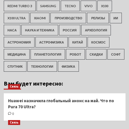
REDMI TURBO 3
SAMSUNG
TECNO
VIVO
X100
X100 ULTRA
XIAOMI
ПРОИЗВОДСТВО
РЕЛИЗЫ
ИИ
НАСА
НАУКА И ТЕХНИКА
РОССИЯ
АРХЕОЛОГИЯ
АСТРОНОМИЯ
АСТРОФИЗИКА
КИТАЙ
КОСМОС
МЕДИЦИНА
ПЛАНЕТОЛОГИЯ
РОБОТ
СКИДКИ
СОФТ
СПУТНИК
ТЕХНОЛОГИИ
ФИЗИКА
Вам будет интересно:
Связь
Huawei назначила глобальный анонс на май. Что по
Pura 70 Ultra?
0
Связь