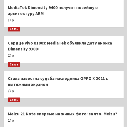
MediaTek Dimensity 9400 получит новейшую
архитектуру ARM
0
Связь
Сердце Vivo X100s: MediaTek объявила дату анонса
Dimensity 9300+
0
Связь
Стала известна судьба наследника OPPO X 2021 с
вытяжным экраном
0
Связь
Meizu 21 Note впервые на живых фото: за что, Meizu?
0