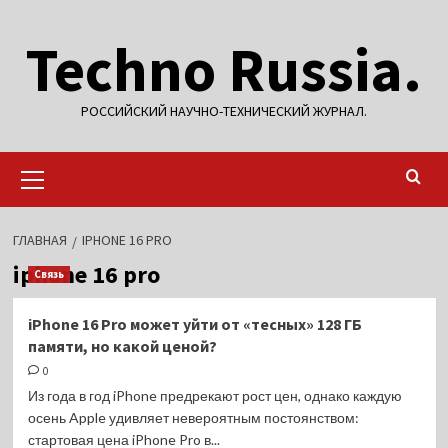
Перейти
Techno Russia.
к
содержимому
РОССИЙСКИЙ НАУЧНО-ТЕХНИЧЕСКИЙ ЖУРНАЛ.
Основное
меню
ГЛАВНАЯ
IPHONE 16 PRO
iphone 16 pro
Связь
iPhone 16 Pro может уйти от «тесных» 128 ГБ
памяти, но какой ценой?
0
Из года в год iPhone предрекают рост цен, однако каждую
осень Apple удивляет невероятным постоянством:
стартовая цена iPhone Pro в...