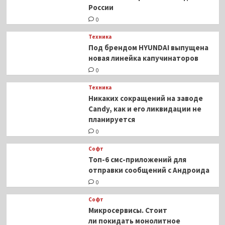
России
16
0
Техника
Под брендом HYUNDAI выпущена
новая линейка капучинаторов
0
Техника
Никаких сокращений на заводе
Candy, как и его ликвидации не
планируется
0
Софт
Топ-6 смс-приложений для
отправки сообщений с Андроида
0
Софт
Микросервисы. Стоит
ли покидать монолитное