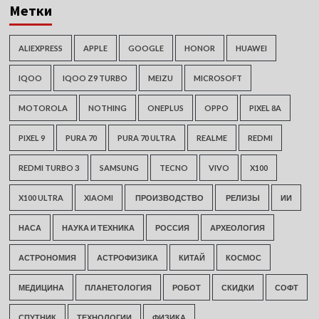
Метки
ALIEXPRESS
APPLE
GOOGLE
HONOR
HUAWEI
IQOO
IQOO Z9 TURBO
MEIZU
MICROSOFT
MOTOROLA
NOTHING
ONEPLUS
OPPO
PIXEL 8A
PIXEL 9
PURA 70
PURA 70 ULTRA
REALME
REDMI
REDMI TURBO 3
SAMSUNG
TECNO
VIVO
X100
X100 ULTRA
XIAOMI
ПРОИЗВОДСТВО
РЕЛИЗЫ
ИИ
НАСА
НАУКА И ТЕХНИКА
РОССИЯ
АРХЕОЛОГИЯ
АСТРОНОМИЯ
АСТРОФИЗИКА
КИТАЙ
КОСМОС
МЕДИЦИНА
ПЛАНЕТОЛОГИЯ
РОБОТ
СКИДКИ
СОФТ
СПУТНИК
ТЕХНОЛОГИИ
ФИЗИКА