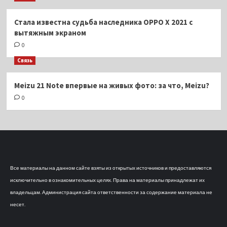
Стала известна судьба наследника OPPO X 2021 с
вытяжным экраном
0
Связь
Meizu 21 Note впервые на живых фото: за что, Meizu?
0
Все материалы на данном сайте взяты из открытых источников и предоставляются
исключительно в ознакомительных целях. Права на материалы принадлежат их
владельцам. Администрация сайта ответственности за содержание материала не
несет.