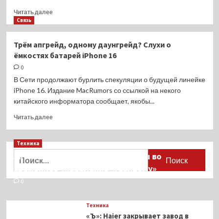
Прочитать
Читать далее
больше
Связь
о
iPhone
Трём апгрейд, одному даунгрейд? Слухи о
16
ёмкостях батарей iPhone 16
Pro
может
0
уйти
В Сети продолжают бурлить спекуляции о будущей линейке
от
iPhone 16. Издание MacRumors со ссылкой на некого
«тесных»
китайского информатора сообщает, якобы...
128
ГБ
Прочитать
Читать далее
памяти,
больше
но
о
какой
Техника
Трём
ценой?
апгрейд,
Найти:
Активы Ariston и Bosch переданы во
одному
временное управление «Газпрому»
даунгрейд?
Слухи
0
о
ёмкостях
Техника
батарей
«Ъ»: Haier закрывает завод в
iPhone