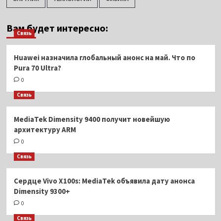
Вам будет интересно:
Связь
Huawei назначила глобальный анонс на май. Что по
Pura 70 Ultra?
0
Связь
MediaTek Dimensity 9400 получит новейшую
архитектуру ARM
0
Связь
Сердце Vivo X100s: MediaTek объявила дату анонса
Dimensity 9300+
0
Связь