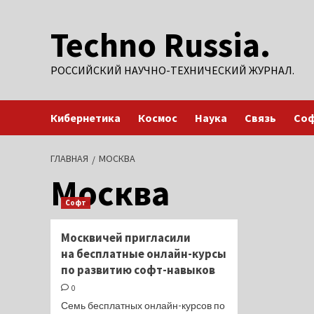
Перейти
Techno Russia.
к
содержимому
РОССИЙСКИЙ НАУЧНО-ТЕХНИЧЕСКИЙ ЖУРНАЛ.
Кибернетика
Космос
Наука
Связь
Со
ГЛАВНАЯ
МОСКВА
Москва
Софт
Москвичей пригласили
на бесплатные онлайн-курсы
по развитию софт-навыков
0
Семь бесплатных онлайн-курсов по