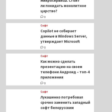
Микросервисы. Стоит
ли покидать монолитное
царство?
0
Софт
Copilot не собирает
данные в Windows Server,
утверждает Microsoft
0
Софт
Как можно сделать
презентацию на своем
телефоне Андроид – топ-4
приложения
0
Софт
Лукашенко потребовал
срочно заменить западный
софт белорусским