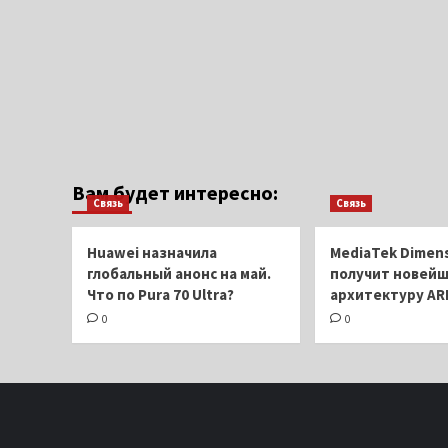
Вам будет интересно:
Связь
Связь
Huawei назначила
MediaTek Dimens
глобальный анонс на май.
получит новей
Что по Pura 70 Ultra?
архитектуру AR
0
0