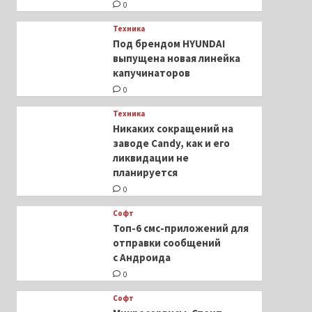
0
Техника
Под брендом HYUNDAI
выпущена новая линейка
капучинаторов
0
Техника
Никаких сокращений на
заводе Candy, как и его
ликвидации не
планируется
0
Софт
Топ-6 смс-приложений для
отправки сообщений
с Андроида
0
Софт