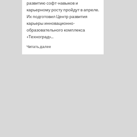
развитию софт-навыков и
карьерному росту пройдут в апреле.
Их подготовил Центр развития
карьеры инновационно-
образовательного комплекса
«Техноград»...
Прочитать
Читать далее
больше
о
Москвичей
пригласили
на бесплатные
онлайн-
курсы
по развитию
софт-
навыков