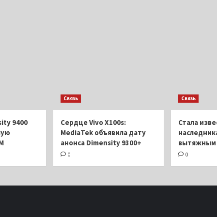
Связь
Связь
ity 9400
Сердце Vivo X100s:
Стала изве
шую
MediaTek объявила дату
наследника
M
анонса Dimensity 9300+
вытяжным 
0
0