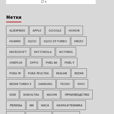
0
Метки
ALIEXPRESS
APPLE
GOOGLE
HONOR
HUAWEI
IQOO
IQOO Z9 TURBO
MEIZU
MICROSOFT
MOTOROLA
NOTHING
ONEPLUS
OPPO
PIXEL 8A
PIXEL 9
PURA 70
PURA 70 ULTRA
REALME
REDMI
REDMI TURBO 3
SAMSUNG
TECNO
VIVO
X100
X100 ULTRA
XIAOMI
ПРОИЗВОДСТВО
РЕЛИЗЫ
ИИ
НАСА
НАУКА И ТЕХНИКА