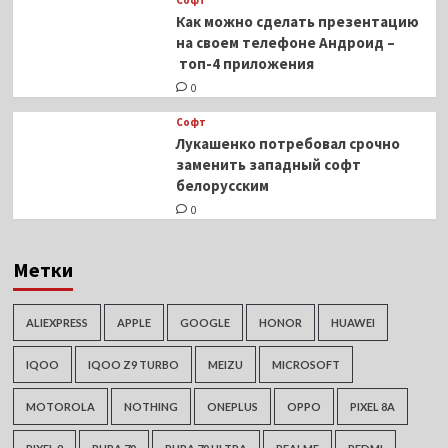
Софт
Как можно сделать презентацию
на своем телефоне Андроид –
топ-4 приложения
0
Софт
Лукашенко потребовал срочно
заменить западный софт
белорусским
0
Метки
ALIEXPRESS
APPLE
GOOGLE
HONOR
HUAWEI
IQOO
IQOO Z9 TURBO
MEIZU
MICROSOFT
MOTOROLA
NOTHING
ONEPLUS
OPPO
PIXEL 8A