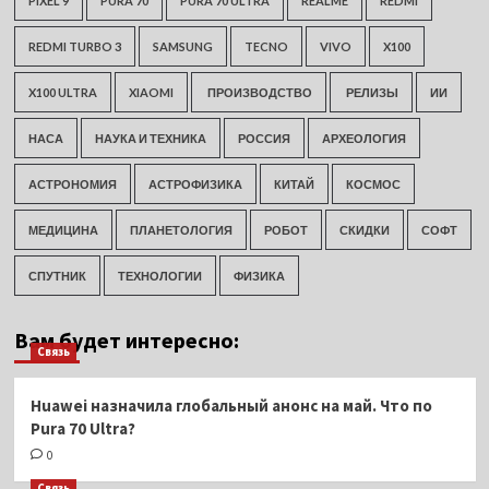
PIXEL 9
PURA 70
PURA 70 ULTRA
REALME
REDMI
REDMI TURBO 3
SAMSUNG
TECNO
VIVO
X100
X100 ULTRA
XIAOMI
ПРОИЗВОДСТВО
РЕЛИЗЫ
ИИ
НАСА
НАУКА И ТЕХНИКА
РОССИЯ
АРХЕОЛОГИЯ
АСТРОНОМИЯ
АСТРОФИЗИКА
КИТАЙ
КОСМОС
МЕДИЦИНА
ПЛАНЕТОЛОГИЯ
РОБОТ
СКИДКИ
СОФТ
СПУТНИК
ТЕХНОЛОГИИ
ФИЗИКА
Вам будет интересно:
Связь
Huawei назначила глобальный анонс на май. Что по
Pura 70 Ultra?
0
Связь