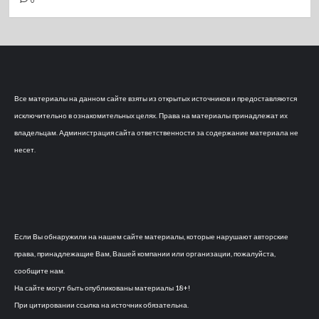
0
Все материалы на данном сайте взяты из открытых источников и предоставляются
исключительно в ознакомительных целях. Права на материалы принадлежат их
владельцам. Администрация сайта ответственности за содержание материала не
несет.
Если Вы обнаружили на нашем сайте материалы, которые нарушают авторские
права, принадлежащие Вам, Вашей компании или организации, пожалуйста,
сообщите нам.
На сайте могут быть опубликованы материалы 18+!
При цитировании ссылка на источник обязательна.