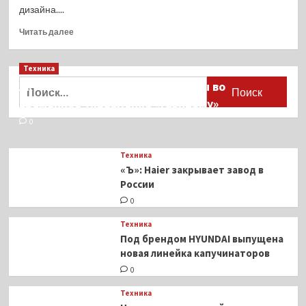
дизайна....
Прочитать
Читать далее
больше
о
Техника
OnePlus
13
Найти:
Активы Ariston и Bosch переданы во
распрощается
временное управление «Газпрому»
с
«водопадом»:
0
важные
подробности
Техника
экрана
«Ъ»: Haier закрывает завод в
России
0
Техника
Под брендом HYUNDAI выпущена
новая линейка капучинаторов
0
Техника