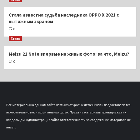
Стала известна судьба наследника OPPO X 2021 с
вытяжным экраном
0
Связь
Meizu 21 Note впервые на живых фото: за что, Meizu?
0
Все материалы на данном сайте взяты из открытых источников и предоставляются
исключительно в ознакомительных целях. Права на материалы принадлежат их
владельцам. Администрация сайта ответственности за содержание материала не
несет.