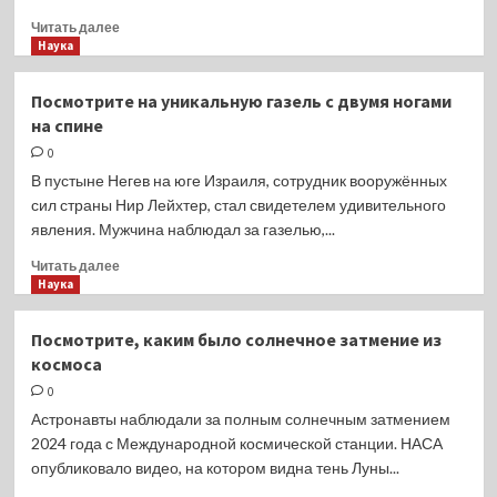
Прочитать
Читать далее
больше
Наука
о
ВИДЕО:
Посмотрите на уникальную газель с двумя ногами
забираем
на спине
Magic
6
0
RSR
В пустыне Негев на юге Израиля, сотрудник вооружённых
(Porsche
сил страны Нир Лейхтер, стал свидетелем удивительного
Design)
явления. Мужчина наблюдал за газелью,...
из
магазина
Прочитать
Читать далее
Honor
больше
Наука
в
о
Китае
Посмотрите
Посмотрите, каким было солнечное затмение из
на
космоса
уникальную
газель
0
с
Астронавты наблюдали за полным солнечным затмением
двумя
2024 года с Международной космической станции. НАСА
ногами
опубликовало видео, на котором видна тень Луны...
на
спине