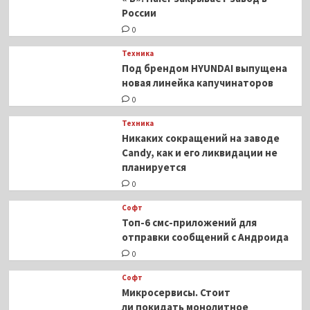
DLSS
России
0
Техника
Под брендом HYUNDAI выпущена
новая линейка капучинаторов
0
Техника
Никаких сокращений на заводе
Candy, как и его ликвидации не
планируется
0
Софт
Топ-6 смс-приложений для
отправки сообщений с Андроида
0
Софт
Микросервисы. Стоит
ли покидать монолитное