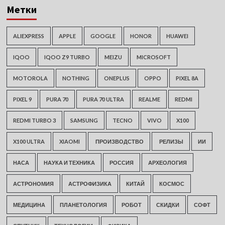
Метки
ALIEXPRESS
APPLE
GOOGLE
HONOR
HUAWEI
IQOO
IQOO Z9 TURBO
MEIZU
MICROSOFT
MOTOROLA
NOTHING
ONEPLUS
OPPO
PIXEL 8A
PIXEL 9
PURA 70
PURA 70 ULTRA
REALME
REDMI
REDMI TURBO 3
SAMSUNG
TECNO
VIVO
X100
X100 ULTRA
XIAOMI
ПРОИЗВОДСТВО
РЕЛИЗЫ
ИИ
НАСА
НАУКА И ТЕХНИКА
РОССИЯ
АРХЕОЛОГИЯ
АСТРОНОМИЯ
АСТРОФИЗИКА
КИТАЙ
КОСМОС
МЕДИЦИНА
ПЛАНЕТОЛОГИЯ
РОБОТ
СКИДКИ
СОФТ