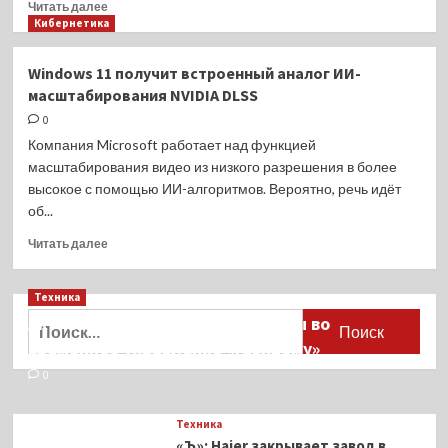
Прочитать
Читать далее
больше
Кибернетика
о
Посмотрите,
Windows 11 получит встроенный аналог ИИ-
каким
масштабирования NVIDIA DLSS
было
солнечное
0
затмение
Компания Microsoft работает над функцией
из
масштабирования видео из низкого разрешения в более
космоса
высокое с помощью ИИ-алгоритмов. Вероятно, речь идёт
об...
Прочитать
Читать далее
больше
о
Техника
Windows
11
Найти:
Активы Ariston и Bosch переданы во
получит
временное управление «Газпрому»
встроенный
аналог
0
ИИ-
масштабирования
Техника
NVIDIA
«Ъ»: Haier закрывает завод в