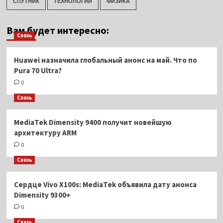
СПУТНИК
ТЕХНОЛОГИИ
ФИЗИКА
Вам будет интересно:
Связь
Huawei назначила глобальный анонс на май. Что по
Pura 70 Ultra?
0
Связь
MediaTek Dimensity 9400 получит новейшую
архитектуру ARM
0
Связь
Сердце Vivo X100s: MediaTek объявила дату анонса
Dimensity 9300+
0
Связь