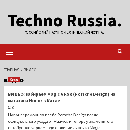
Перейти
Techno Russia.
к
содержимому
РОССИЙСКИЙ НАУЧНО-ТЕХНИЧЕСКИЙ ЖУРНАЛ.
Основное
меню
ГЛАВНАЯ
ВИДЕО
видео
Связь
ВИДЕО: забираем Magic 6 RSR (Porsche Design) из
магазина Honor в Китае
0
Honor переманила к себе Porsche Design после
официального ухода от Huawei, и теперь у знаменитого
автобренда черпает вдохновение линейка Magic....