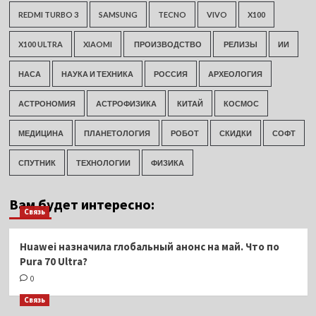
REDMI TURBO 3
SAMSUNG
TECNO
VIVO
X100
X100 ULTRA
XIAOMI
ПРОИЗВОДСТВО
РЕЛИЗЫ
ИИ
НАСА
НАУКА И ТЕХНИКА
РОССИЯ
АРХЕОЛОГИЯ
АСТРОНОМИЯ
АСТРОФИЗИКА
КИТАЙ
КОСМОС
МЕДИЦИНА
ПЛАНЕТОЛОГИЯ
РОБОТ
СКИДКИ
СОФТ
СПУТНИК
ТЕХНОЛОГИИ
ФИЗИКА
Вам будет интересно:
Связь
Huawei назначила глобальный анонс на май. Что по
Pura 70 Ultra?
0
Связь