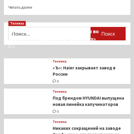
Прочитать
Читать далее
больше
о
Техника
Microsoft
с
Найти:
Активы Ariston и Bosch переданы во
20
временное управление «Газпрому»
марта
отключит
0
свои
сервисы
Техника
в
«Ъ»: Haier закрывает завод в
России
России
0
Техника
Под брендом HYUNDAI выпущена
новая линейка капучинаторов
0
Техника
Никаких сокращений на заводе