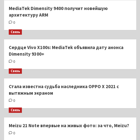
MediaTek Dimensity 9400 получит новейшую
архитектуру ARM
0
Связь
Сердце Vivo X100s: MediaTek объявила дату анонса
Dimensity 9300+
0
Связь
Стала известна судьба наследника OPPO X 2021 с
вытяжным экраном
0
Связь
Meizu 21 Note впервые на живых фото: за что, Meizu?
0