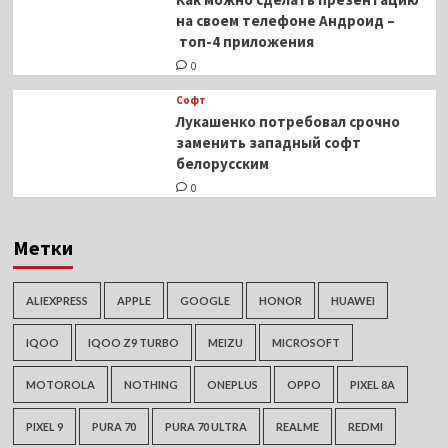
на своем телефоне Андроид –
топ-4 приложения
0
Софт
Лукашенко потребовал срочно
заменить западный софт
белорусским
0
Метки
ALIEXPRESS
APPLE
GOOGLE
HONOR
HUAWEI
IQOO
IQOO Z9 TURBO
MEIZU
MICROSOFT
MOTOROLA
NOTHING
ONEPLUS
OPPO
PIXEL 8A
PIXEL 9
PURA 70
PURA 70 ULTRA
REALME
REDMI