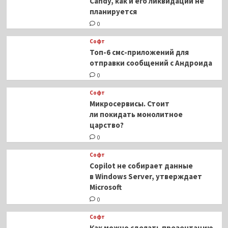
Candy, как и его ликвидации не
планируется
0
Софт
Топ-6 смс-приложений для
отправки сообщений с Андроида
0
Софт
Микросервисы. Стоит
ли покидать монолитное
царство?
0
Софт
Copilot не собирает данные
в Windows Server, утверждает
Microsoft
0
Софт
Как можно сделать презентацию