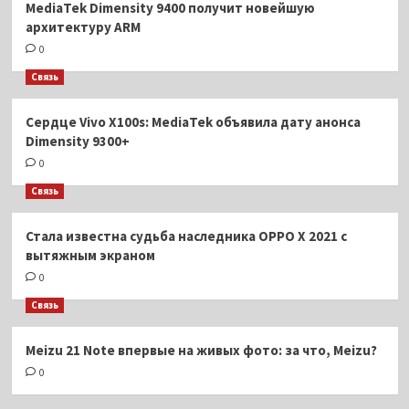
MediaTek Dimensity 9400 получит новейшую
архитектуру ARM
0
Связь
Сердце Vivo X100s: MediaTek объявила дату анонса
Dimensity 9300+
0
Связь
Стала известна судьба наследника OPPO X 2021 с
вытяжным экраном
0
Связь
Meizu 21 Note впервые на живых фото: за что, Meizu?
0