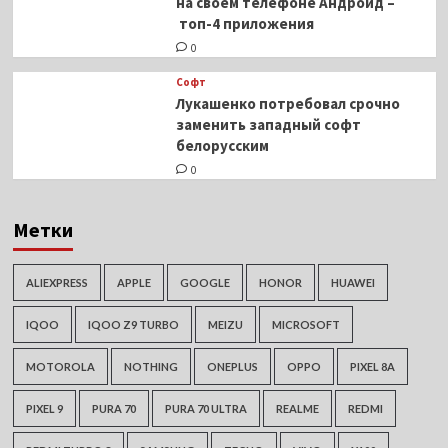
на своем телефоне Андроид –
топ-4 приложения
0
Софт
Лукашенко потребовал срочно
заменить западный софт
белорусским
0
Метки
ALIEXPRESS
APPLE
GOOGLE
HONOR
HUAWEI
IQOO
IQOO Z9 TURBO
MEIZU
MICROSOFT
MOTOROLA
NOTHING
ONEPLUS
OPPO
PIXEL 8A
PIXEL 9
PURA 70
PURA 70 ULTRA
REALME
REDMI