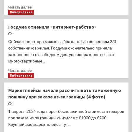
Прочитать
Читать далее
больше
Кибернетика
о
TikTok
Госдума отменила «интернет-рабство»
не
0
согласна
с
Сейчас оператора можно выбрать только решением 2/3
блокировкой
собственников жилья. Госдума окончательно приняла
в
законопроект о свободном доступе операторов связи в
США
многоквартирные...
и
намеренна
Прочитать
Читать далее
судиться
больше
Кибернетика
о
Госдума
Маркетплейсы начали рассчитывать таможенную
отменила
пошлину при заказе из-за границы (4 фото)
«интернет-
рабство»
0
1 апреля 2024 года порог беспошлинной стоимости товаров
при заказе из-за границы снизился с €1000 до €200.
Крупнейшие маркетплейсы тут...