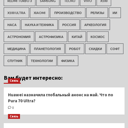
REDMI TURBO 3
SAMSUNG
TECNO
VIVO
X100
X100 ULTRA
XIAOMI
ПРОИЗВОДСТВО
РЕЛИЗЫ
ИИ
НАСА
НАУКА И ТЕХНИКА
РОССИЯ
АРХЕОЛОГИЯ
АСТРОНОМИЯ
АСТРОФИЗИКА
КИТАЙ
КОСМОС
МЕДИЦИНА
ПЛАНЕТОЛОГИЯ
РОБОТ
СКИДКИ
СОФТ
СПУТНИК
ТЕХНОЛОГИИ
ФИЗИКА
Вам будет интересно:
Связь
Huawei назначила глобальный анонс на май. Что по
Pura 70 Ultra?
0
Связь