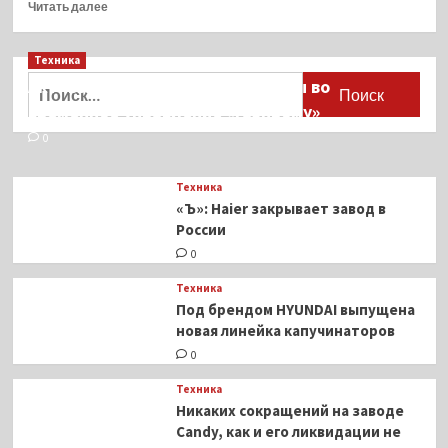
Прочитать
Читать далее
больше
о
Техника
Маркетплейсы
начали
Найти:
Активы Ariston и Bosch переданы во
рассчитывать
временное управление «Газпрому»
таможенную
пошлину
0
при
заказе
Техника
из-
«Ъ»: Haier закрывает завод в
за
России
границы
(4
0
фото)
Техника
Под брендом HYUNDAI выпущена
новая линейка капучинаторов
0
Техника
Никаких сокращений на заводе
Candy, как и его ликвидации не