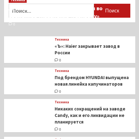
Найти:
Активы Ariston и Bosch переданы во
временное управление «Газпрому»
0
Техника
«Ъ»: Haier закрывает завод в
России
0
Техника
Под брендом HYUNDAI выпущена
новая линейка капучинаторов
0
Техника
Никаких сокращений на заводе
Candy, как и его ликвидации не
планируется
0