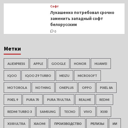
Софт
Лукашенко потребовал срочно
заменить западный софт
белорусским
0
Метки
ALIEXPRESS
APPLE
GOOGLE
HONOR
HUAWEI
IQOO
IQOO Z9 TURBO
MEIZU
MICROSOFT
MOTOROLA
NOTHING
ONEPLUS
OPPO
PIXEL 8A
PIXEL 9
PURA 70
PURA 70 ULTRA
REALME
REDMI
REDMI TURBO 3
SAMSUNG
TECNO
VIVO
X100
X100 ULTRA
XIAOMI
ПРОИЗВОДСТВО
РЕЛИЗЫ
ИИ