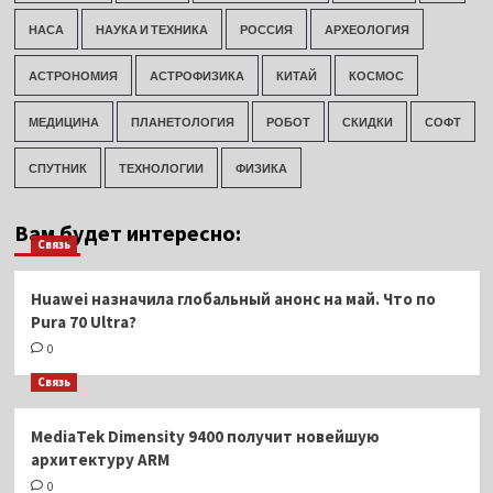
НАСА
НАУКА И ТЕХНИКА
РОССИЯ
АРХЕОЛОГИЯ
АСТРОНОМИЯ
АСТРОФИЗИКА
КИТАЙ
КОСМОС
МЕДИЦИНА
ПЛАНЕТОЛОГИЯ
РОБОТ
СКИДКИ
СОФТ
СПУТНИК
ТЕХНОЛОГИИ
ФИЗИКА
Вам будет интересно:
Связь
Huawei назначила глобальный анонс на май. Что по
Pura 70 Ultra?
0
Связь
MediaTek Dimensity 9400 получит новейшую
архитектуру ARM
0