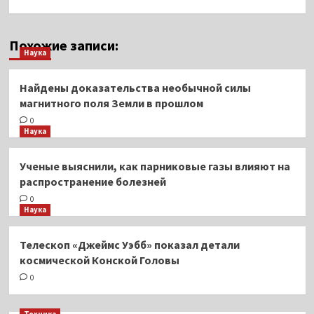
Похожие записи:
Наука
Найдены доказательства необычной силы
магнитного поля Земли в прошлом
0
Наука
Ученые выяснили, как парниковые газы влияют на
распространение болезней
0
Наука
Телескоп «Джеймс Уэбб» показал детали
космической Конской Головы
0
Техника