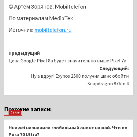
© Артем Зорянов. Mobiltelefon
По материалам MediaTek
Источник:
mobiltelefon.ru
Навигация
Предыдущий
Цена Google Pixel 8a будет значительно выше Pixel 7a
записи
Следующий:
Ну а вдруг! Exynos 2500 получил шанс обойти
Snapdragon 8 Gen 4
Похожие записи:
Связь
Huawei назначила глобальный анонс на май. Что по
Pura 70 Ultra?