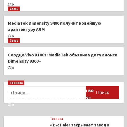
0
Связь
MediaTek Dimensity 9400 получит новейшую
архитектуру ARM
0
Связь
Сердце Vivo X100s: MediaTek объявила дату анонса
Dimensity 9300+
0
Техника
Найти:
Активы Ariston и Bosch переданы во
временное управление «Газпрому»
0
Техника
«Ъ»: Haier закрывает завод в