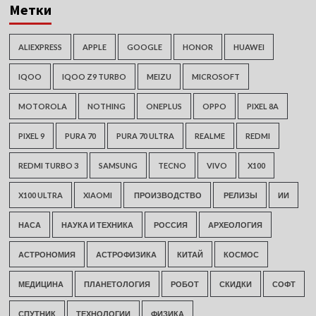
Метки
ALIEXPRESS
APPLE
GOOGLE
HONOR
HUAWEI
IQOO
IQOO Z9 TURBO
MEIZU
MICROSOFT
MOTOROLA
NOTHING
ONEPLUS
OPPO
PIXEL 8A
PIXEL 9
PURA 70
PURA 70 ULTRA
REALME
REDMI
REDMI TURBO 3
SAMSUNG
TECNO
VIVO
X100
X100 ULTRA
XIAOMI
ПРОИЗВОДСТВО
РЕЛИЗЫ
ИИ
НАСА
НАУКА И ТЕХНИКА
РОССИЯ
АРХЕОЛОГИЯ
АСТРОНОМИЯ
АСТРОФИЗИКА
КИТАЙ
КОСМОС
МЕДИЦИНА
ПЛАНЕТОЛОГИЯ
РОБОТ
СКИДКИ
СОФТ
СПУТНИК
ТЕХНОЛОГИИ
ФИЗИКА