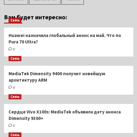
Вам будет интересно:
Связь
Huawei назначила глобальный анонс на май. Что по
Pura 70 Ultra?
0
Связь
MediaTek Dimensity 9400 получит новейшую
архитектуру ARM
0
Связь
Сердце Vivo X100s: MediaTek объявила дату анонса
Dimensity 9300+
0
Связь