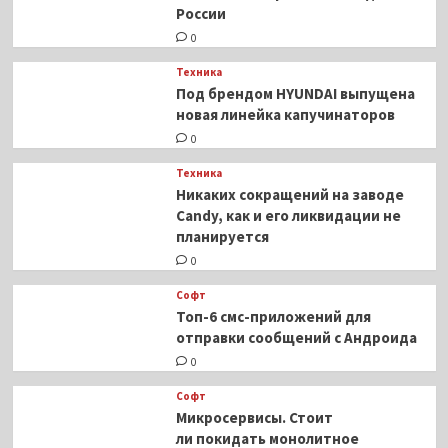
России
0
Техника
Под брендом HYUNDAI выпущена
новая линейка капучинаторов
0
Техника
Никаких сокращений на заводе
Candy, как и его ликвидации не
планируется
0
Софт
Топ-6 смс-приложений для
отправки сообщений с Андроида
0
Софт
Микросервисы. Стоит
ли покидать монолитное