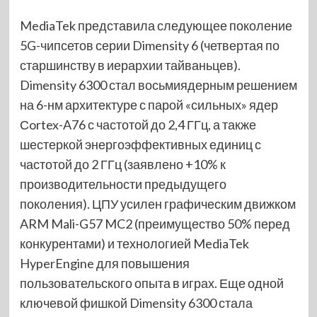
MediaTek представила следующее поколение
5G-чипсетов серии Dimensity 6 (четвертая по
старшинству в иерархии тайваньцев).
Dimensity 6300 стал восьмиядерным решением
на 6-нм архитектуре с парой «сильных» ядер
Сortex-A76 с частотой до 2,4 ГГц, а также
шестеркой энергоэффективных единиц с
частотой до 2 ГГц (заявлено +10% к
производительности предыдущего
поколения). ЦПУ усилен графическим движком
ARM Mali-G57 MC2 (преимущество 50% перед
конкурентами) и технологией MediaTek
HyperEngine для повышения
пользовательского опыта в играх. Еще одной
ключевой фишкой Dimensity 6300 стала