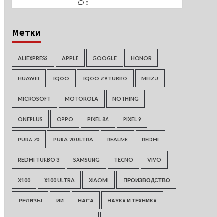
0
Метки
ALIEXPRESS
APPLE
GOOGLE
HONOR
HUAWEI
IQOO
IQOO Z9 TURBO
MEIZU
MICROSOFT
MOTOROLA
NOTHING
ONEPLUS
OPPO
PIXEL 8A
PIXEL 9
PURA 70
PURA 70 ULTRA
REALME
REDMI
REDMI TURBO 3
SAMSUNG
TECNO
VIVO
X100
X100 ULTRA
XIAOMI
ПРОИЗВОДСТВО
РЕЛИЗЫ
ИИ
НАСА
НАУКА И ТЕХНИКА