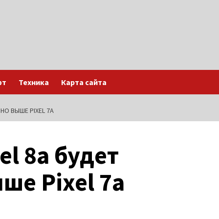
фт
Техника
Карта сайта
НО ВЫШЕ PIXEL 7A
el 8a будет
ше Pixel 7a