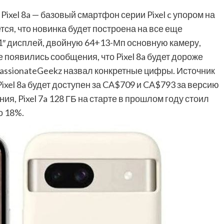
Pixel 8a — базовый смартфон серии Pixel c упором на
я, что новинка будет построена на все еще
1″ дисплей, двойную 64+13-Мп основную камеру,
е появились сообщения, что Pixel 8a будет дороже
PassionateGeekz назвал конкретные цифры. Источник
ixel 8a будет доступен за CA$709 и CA$793 за версию
ия, Pixel 7a 128 ГБ на старте в прошлом году стоил
о 18%.