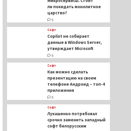
Микросервисы. Стоит
ли покидать монолитное
царство?
0
Софт
Copilot не собирает
данные в Windows Server,
утверждает Microsoft
0
Софт
Как можно сделать
презентацию на своем
телефоне Андроид – топ-4
приложения
0
Софт
Лукашенко потребовал
срочно заменить западный
софт белорусским