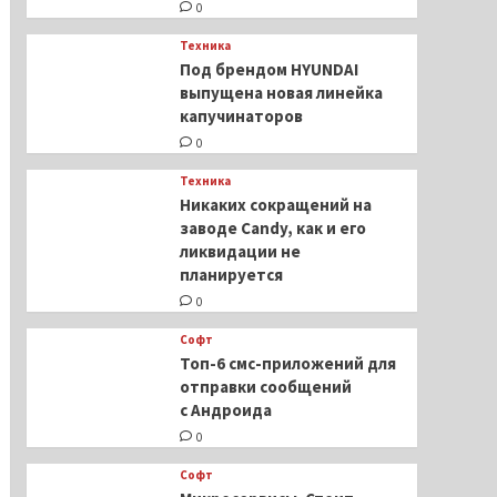
0
Техника
Под брендом HYUNDAI
выпущена новая линейка
капучинаторов
0
Техника
Никаких сокращений на
заводе Candy, как и его
ликвидации не
планируется
0
Софт
Топ-6 смс-приложений для
отправки сообщений
с Андроида
0
Софт