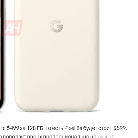
 $499 за 128 ГБ, то есть Pixel 8a будет стоит $599.
то поползут вверх пропорционально цены и на