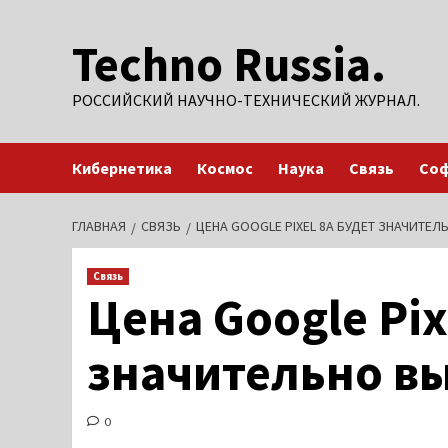
Перейти
Techno Russia.
к
содержимому
РОССИЙСКИЙ НАУЧНО-ТЕХНИЧЕСКИЙ ЖУРНАЛ.
Кибернетика
Космос
Наука
Связь
Со
ГЛАВНАЯ
СВЯЗЬ
ЦЕНА GOOGLE PIXEL 8A БУДЕТ ЗНАЧИТЕЛЬ
Связь
Цена Google Pix
значительно вы
0