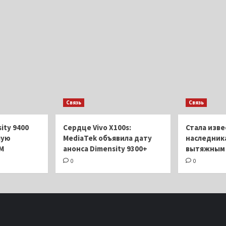
Связь
Связь
ity 9400
Сердце Vivo X100s:
Стала изве
шую
MediaTek объявила дату
наследника
M
анонса Dimensity 9300+
вытяжным 
0
0