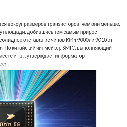
ся вокруг размеров транзисторов: чем они меньше,
цу площади, добившись тем самым прирост
олидное отставание чипов Kirin 9000s и 9010 от
m. Но китайский чипмейкер SMIC, выполняющий
 месте и, как утверждает информатор
еся.