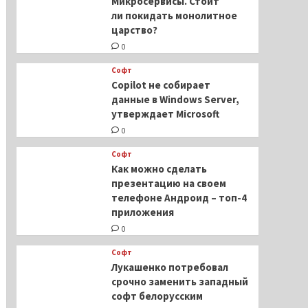
Микросервисы. Стоит
ли покидать монолитное
царство?
0
Софт
Copilot не собирает
данные в Windows Server,
утверждает Microsoft
0
Софт
Как можно сделать
презентацию на своем
телефоне Андроид – топ-4
приложения
0
Софт
Лукашенко потребовал
срочно заменить западный
софт белорусским