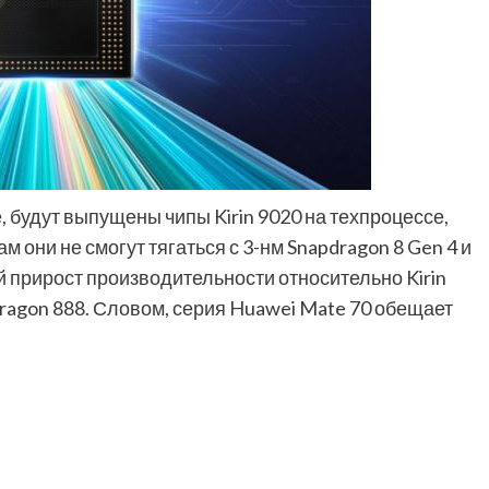
, будут выпущены чипы Kirin 9020 на техпроцессе,
 они не смогут тягаться с 3-нм Snapdragon 8 Gen 4 и
й прирост производительности относительно Kirin
dragon 888. Словом, серия Huawei Mate 70 обещает