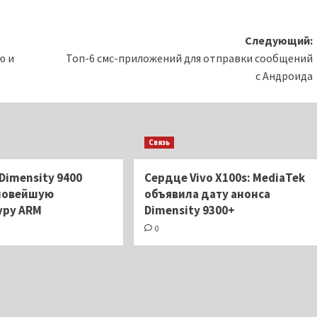
Следующий:
ю и
Топ-6 смс-приложений для отправки сообщений
с Андроида
Связь
Dimensity 9400
Сердце Vivo X100s: MediaTek
новейшую
объявила дату анонса
уру ARM
Dimensity 9300+
0