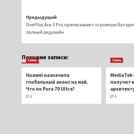
Навигация
Предыдущий
OnePlus Ace 3 Pro приписывают огромную батаре
записи
полный редизайн
Похожие записи:
Связь
Связь
Huawei назначила
MediaTek 
глобальный анонс на май.
получит 
Что по Pura 70 Ultra?
архитект
0
0