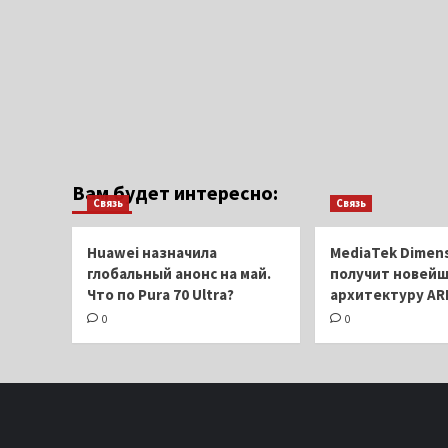
Вам будет интересно:
Связь
Связь
Huawei назначила
MediaTek Dimens
глобальный анонс на май.
получит новей
Что по Pura 70 Ultra?
архитектуру AR
0
0