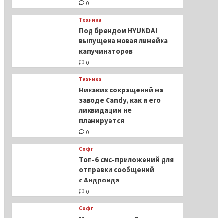
0
Техника
Под брендом HYUNDAI
выпущена новая линейка
капучинаторов
0
Техника
Никаких сокращений на
заводе Candy, как и его
ликвидации не
планируется
0
Софт
Топ-6 смс-приложений для
отправки сообщений
с Андроида
0
Софт