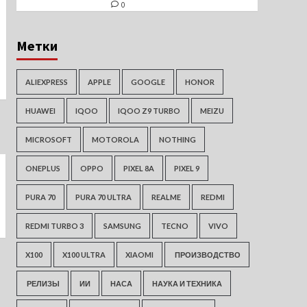
0
Метки
ALIEXPRESS
APPLE
GOOGLE
HONOR
HUAWEI
IQOO
IQOO Z9 TURBO
MEIZU
MICROSOFT
MOTOROLA
NOTHING
ONEPLUS
OPPO
PIXEL 8A
PIXEL 9
PURA 70
PURA 70 ULTRA
REALME
REDMI
REDMI TURBO 3
SAMSUNG
TECNO
VIVO
X100
X100 ULTRA
XIAOMI
ПРОИЗВОДСТВО
РЕЛИЗЫ
ИИ
НАСА
НАУКА И ТЕХНИКА