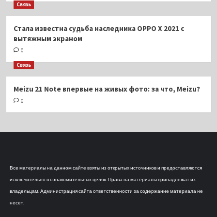
Связь
Стала известна судьба наследника OPPO X 2021 с
вытяжным экраном
0
Связь
Meizu 21 Note впервые на живых фото: за что, Meizu?
0
Все материалы на данном сайте взяты из открытых источников и предоставляются
исключительно в ознакомительных целях. Права на материалы принадлежат их
владельцам. Администрация сайта ответственности за содержание материала не
несет.