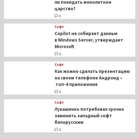
ли покидать монолитное
царство?
0
Софт
Copilot не собирает данные
в Windows Server, утверждает
Microsoft
0
Софт
Как можно сделать презентацию
на своем телефоне Андроид –
топ-4 приложения
0
Софт
Лукашенко потребовал срочно
заменить западный софт
белорусским
0