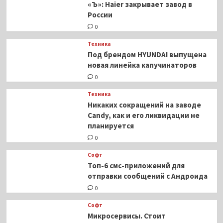
«Ъ»: Haier закрывает завод в
России
0
Техника
Под брендом HYUNDAI выпущена
новая линейка капучинаторов
0
Техника
Никаких сокращений на заводе
Candy, как и его ликвидации не
планируется
0
Софт
Топ-6 смс-приложений для
отправки сообщений с Андроида
0
Софт
Микросервисы. Стоит