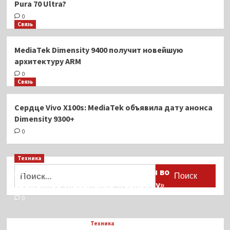
Pura 70 Ultra?
0
Связь
MediaTek Dimensity 9400 получит новейшую
архитектуру ARM
0
Связь
Сердце Vivo X100s: MediaTek объявила дату анонса
Dimensity 9300+
0
Техника
Найти:
Активы Ariston и Bosch переданы во
временное управление «Газпрому»
0
Техника