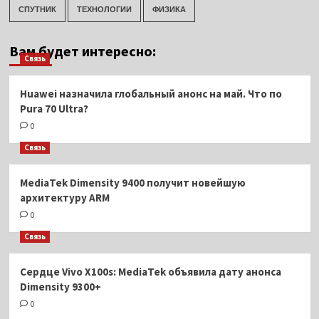
СПУТНИК
ТЕХНОЛОГИИ
ФИЗИКА
Вам будет интересно:
Связь
Huawei назначила глобальный анонс на май. Что по
Pura 70 Ultra?
0
Связь
MediaTek Dimensity 9400 получит новейшую
архитектуру ARM
0
Связь
Сердце Vivo X100s: MediaTek объявила дату анонса
Dimensity 9300+
0