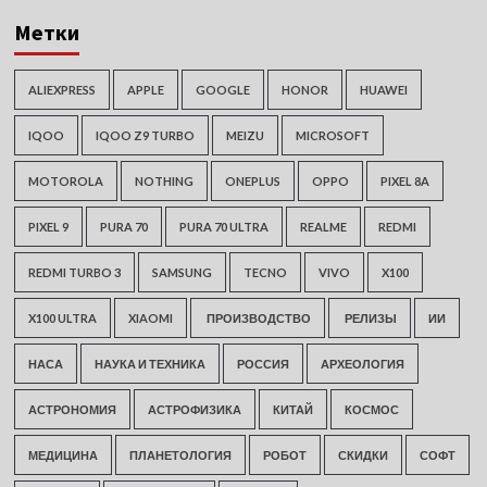
Метки
ALIEXPRESS
APPLE
GOOGLE
HONOR
HUAWEI
IQOO
IQOO Z9 TURBO
MEIZU
MICROSOFT
MOTOROLA
NOTHING
ONEPLUS
OPPO
PIXEL 8A
PIXEL 9
PURA 70
PURA 70 ULTRA
REALME
REDMI
REDMI TURBO 3
SAMSUNG
TECNO
VIVO
X100
X100 ULTRA
XIAOMI
ПРОИЗВОДСТВО
РЕЛИЗЫ
ИИ
НАСА
НАУКА И ТЕХНИКА
РОССИЯ
АРХЕОЛОГИЯ
АСТРОНОМИЯ
АСТРОФИЗИКА
КИТАЙ
КОСМОС
МЕДИЦИНА
ПЛАНЕТОЛОГИЯ
РОБОТ
СКИДКИ
СОФТ