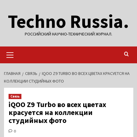
Перейти
Techno Russia.
к
содержимому
РОССИЙСКИЙ НАУЧНО-ТЕХНИЧЕСКИЙ ЖУРНАЛ.
Основное
меню
ГЛАВНАЯ
СВЯЗЬ
IQOO Z9 TURBO ВО ВСЕХ ЦВЕТАХ КРАСУЕТСЯ НА
КОЛЛЕКЦИИ СТУДИЙНЫХ ФОТО
Связь
iQOO Z9 Turbo во всех цветах
красуется на коллекции
студийных фото
0