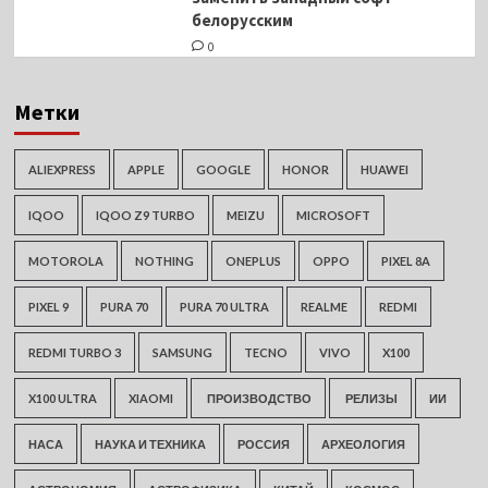
белорусским
0
Метки
ALIEXPRESS
APPLE
GOOGLE
HONOR
HUAWEI
IQOO
IQOO Z9 TURBO
MEIZU
MICROSOFT
MOTOROLA
NOTHING
ONEPLUS
OPPO
PIXEL 8A
PIXEL 9
PURA 70
PURA 70 ULTRA
REALME
REDMI
REDMI TURBO 3
SAMSUNG
TECNO
VIVO
X100
X100 ULTRA
XIAOMI
ПРОИЗВОДСТВО
РЕЛИЗЫ
ИИ
НАСА
НАУКА И ТЕХНИКА
РОССИЯ
АРХЕОЛОГИЯ