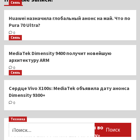
Связь
Huawei назначила глобальный анонс на май. Что по
Pura 70 Ultra?
0
Связь
MediaTek Dimensity 9400 получит новейшую
архитектуру ARM
0
Связь
Сердце Vivo X100s: MediaTek объявила дату анонса
Dimensity 9300+
0
Техника
Найти:
Активы Ariston и Bosch переданы во
временное управление «Газпрому»