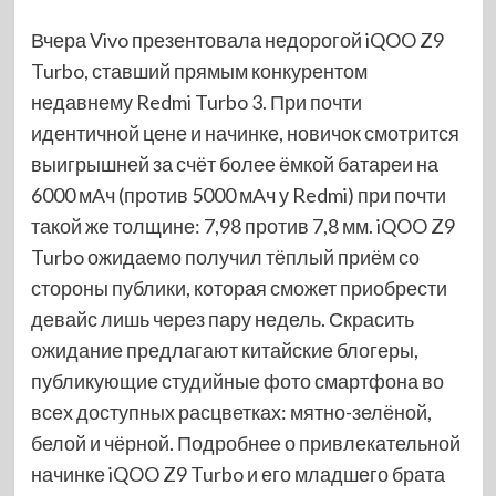
Вчера Vivo презентовала недорогой iQOO Z9
Turbo, ставший прямым конкурентом
недавнему Redmi Turbo 3. При почти
идентичной цене и начинке, новичок смотрится
выигрышней за счёт более ёмкой батареи на
6000 мАч (против 5000 мАч у Redmi) при почти
такой же толщине: 7,98 против 7,8 мм. iQOO Z9
Turbo ожидаемо получил тёплый приём со
стороны публики, которая сможет приобрести
девайс лишь через пару недель. Скрасить
ожидание предлагают китайские блогеры,
публикующие студийные фото смартфона во
всех доступных расцветках: мятно-зелёной,
белой и чёрной. Подробнее о привлекательной
начинке iQOO Z9 Turbo и его младшего брата