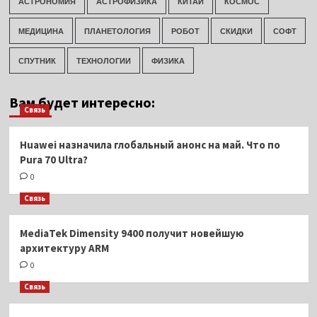
АСТРОНОМИЯ
АСТРОФИЗИКА
КИТАЙ
КОСМОС
МЕДИЦИНА
ПЛАНЕТОЛОГИЯ
РОБОТ
СКИДКИ
СОФТ
СПУТНИК
ТЕХНОЛОГИИ
ФИЗИКА
Вам будет интересно:
Связь
Huawei назначила глобальный анонс на май. Что по
Pura 70 Ultra?
0
Связь
MediaTek Dimensity 9400 получит новейшую
архитектуру ARM
0
Связь