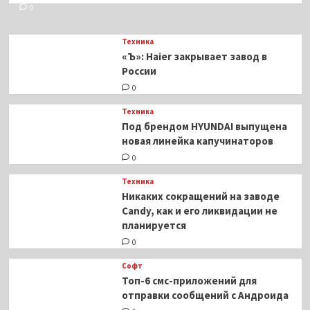
0
Техника
«Ъ»: Haier закрывает завод в
России
0
Техника
Под брендом HYUNDAI выпущена
новая линейка капучинаторов
0
Техника
Никаких сокращений на заводе
Candy, как и его ликвидации не
планируется
0
Софт
Топ-6 смс-приложений для
отправки сообщений с Андроида