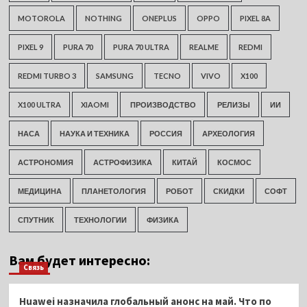
MOTOROLA
NOTHING
ONEPLUS
OPPO
PIXEL 8A
PIXEL 9
PURA 70
PURA 70 ULTRA
REALME
REDMI
REDMI TURBO 3
SAMSUNG
TECNO
VIVO
X100
X100 ULTRA
XIAOMI
ПРОИЗВОДСТВО
РЕЛИЗЫ
ИИ
НАСА
НАУКА И ТЕХНИКА
РОССИЯ
АРХЕОЛОГИЯ
АСТРОНОМИЯ
АСТРОФИЗИКА
КИТАЙ
КОСМОС
МЕДИЦИНА
ПЛАНЕТОЛОГИЯ
РОБОТ
СКИДКИ
СОФТ
СПУТНИК
ТЕХНОЛОГИИ
ФИЗИКА
Вам будет интересно:
Связь
Huawei назначила глобальный анонс на май. Что по