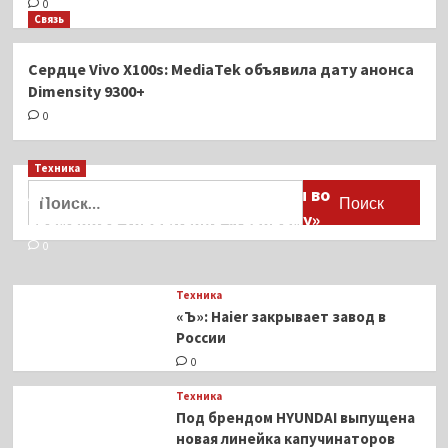
0
Связь
Сердце Vivo X100s: MediaTek объявила дату анонса
Dimensity 9300+
0
Техника
Найти:
Активы Ariston и Bosch переданы во
временное управление «Газпрому»
0
Техника
«Ъ»: Haier закрывает завод в
России
0
Техника
Под брендом HYUNDAI выпущена
новая линейка капучинаторов