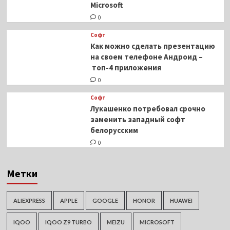
Microsoft
0
Софт
Как можно сделать презентацию
на своем телефоне Андроид –
топ-4 приложения
0
Софт
Лукашенко потребовал срочно
заменить западный софт
белорусским
0
Метки
ALIEXPRESS
APPLE
GOOGLE
HONOR
HUAWEI
IQOO
IQOO Z9 TURBO
MEIZU
MICROSOFT