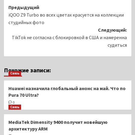
Навигация
Предыдущий
iQOO Z9 Turbo во всех цветах красуется на коллекции
записи
студийных фото
Следующий:
TikTok не согласна с блокировкой в США и намеренна
судиться
Похожие записи:
Связь
Huawei назначила глобальный анонс на май. Что по
Pura 70 Ultra?
0
Связь
MediaTek Dimensity 9400 получит новейшую
архитектуру ARM