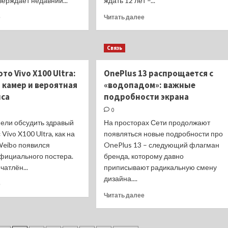
ерждает недавний...
ждать 12 лет –...
Прочитать
Прочитать
е
Читать далее
больше
больше
о
о
Самый
14
Связь
конкурентный
лет
квартал
ждали!
то Vivo X100 Ultra:
OnePlus 13 распрощается с
в
Вы
 камер и вероятная
истории:
«водопадом»: важные
удивитесь,
рынок
что
нса
подробности экрана
смартфонов
Apple
0
Китая
планирует
пели обсудить здравый
в
На просторах Сети продолжают
добавить
Q1
в
Vivo X100 Ultra, как на
появляться новые подробности про
2024
iPadOS
Weibo появился
OnePlus 13 – следующий флагман
18
фициального постера.
бренда, которому давно
чатлён...
приписывают радикальную смену
дизайна....
Прочитать
е
больше
Прочитать
Читать далее
о
больше
Первое
о
фото
OnePlus