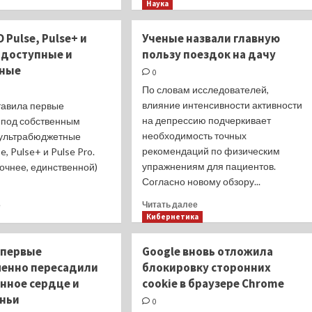
больше
больше
Наука
о
о
Самый
Мы
 Pulse, Pulse+ и
Ученые назвали главную
крупный
спросили,
: доступные и
пользу поездок на дачу
3D-
вы
чные
принтер
ответили:
0
может
нужны
По словам исследователей,
напечатать
ли
влияние интенсивности активности
авила первые
небольшой
смартфонам
на депрессию подчеркивает
под собственным
дом
экраны-
необходимость точных
ультрабюджетные
за
водопады
80
рекомендаций по физическим
, Pulse+ и Pulse Pro.
часов
упражнениям для пациентов.
точнее, единственной)
Согласно новому обзору...
Прочитать
Прочитать
Читать далее
е
больше
больше
Кибернетика
о
о
Ученые
Анонс
впервые
Google вновь отложила
назвали
HMD
енно пересадили
блокировку сторонних
главную
Pulse,
енное сердце и
cookie в браузере Chrome
пользу
Pulse+
поездок
и
иньи
0
на
Pulse