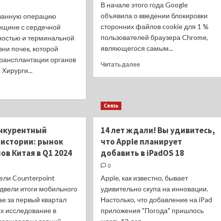
В начале этого года Google
дачу
Pro:
объявила о введении блокировки
ванную операцию
доступные
и
сторонних файлов cookie для 1 %
нщине с сердечной
долговечные
пользователей браузера Chrome,
ностью и терминальной
являющегося самым...
ни почек, которой
трансплантации органов
Прочитать
Читать далее
 Хирурги...
больше
о
Прочитать
е
Google
больше
вновь
о
Связь
отложила
Хирурги
блокировку
впервые
нкурентный
14 лет ждали! Вы удивитесь,
сторонних
одновременно
cookie
 истории: рынок
что Apple планирует
пересадили
в
искусственное
в Китая в Q1 2024
добавить в iPadOS 18
браузере
сердце
0
Chrome
и
ели Counterpoint
Apple, как известно, бывает
почку
одвели итоги мобильного
свиньи
удивительно скупа на инновации.
ае за первый квартал
Настолько, что добавление на iPad
Их исследование в
приложения "Погода" пришлось