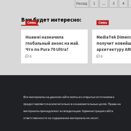
Пагинация
расцветки
Назад
1
…
3
4
и
записей
запасы
Вам будет интересно:
памяти
Связь
Связь
Samsung
Galaxy
Z
Huawei назначила
MediaTek Dimens
Flip
глобальный анонс на май.
получит новей
6
Что по Pura 70 Ultra?
архитектуру AR
и
0
0
Fold
6
Все материалы на данном сайте взяты из открытых источников и
предоставляются исключительно в ознакомительных целях. Права на
материалы принадлежат их владельцам. Администрация сайта
ответственности за содержание материала не несет.