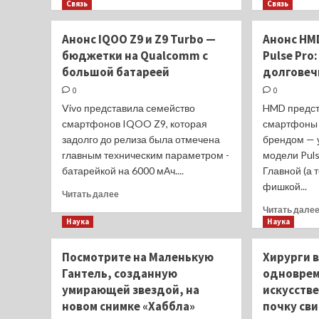
больше
Связь
Связь
о
Искусственный
Анонс IQOO Z9 и Z9 Turbo —
Анонс HMD
интеллект
бюджетки на Qualcomm с
Pulse Pro
Adobe
большой батареей
долгове
превращает
размытое
0
0
видео
Vivo представила семейство
HMD предст
в
смартфонов IQOO Z9, которая
смартфоны 
HD
задолго до релиза была отмечена
брендом — 
главным техническим параметром -
модели Pulse
батарейкой на 6000 мАч....
Главной (а 
фишкой...
Прочитать
Читать далее
больше
Читать дале
о
Наука
Наука
Анонс
IQOO
Посмотрите на Маленькую
Хирурги 
Z9
Гантель, созданную
одноврем
и
Z9
умирающей звездой, на
искусств
Turbo
новом снимке «Хаббла»
почку св
—