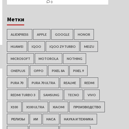
0
Метки
ALIEXPRESS
APPLE
GOOGLE
HONOR
HUAWEI
IQOO
IQOO Z9 TURBO
MEIZU
MICROSOFT
MOTOROLA
NOTHING
ONEPLUS
OPPO
PIXEL 8A
PIXEL 9
PURA 70
PURA 70 ULTRA
REALME
REDMI
REDMI TURBO 3
SAMSUNG
TECNO
VIVO
X100
X100 ULTRA
XIAOMI
ПРОИЗВОДСТВО
РЕЛИЗЫ
ИИ
НАСА
НАУКА И ТЕХНИКА