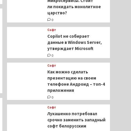
Микросервисы. Стоит
ли покидать монолитное
царство?
0
Софт
Copilot не собирает
данные в Windows Server,
утверждает Microsoft
0
Софт
Как можно сделать
презентацию на своем
телефоне Андроид – топ-4
приложения
0
Софт
Лукашенко потребовал
срочно заменить западный
софт белорусским