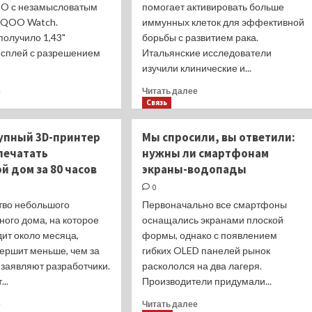
O с незамысловатым
помогает активировать больше
IQOO Watch.
иммунных клеток для эффективной
получило 1,43"
борьбы с развитием рака.
сплей с разрешением
Итальянские исследователи
изучили клинические и...
Прочитать
Прочитать
е
Читать далее
больше
больше
Связь
о
о
Анонс
Оказалось,
упный 3D-принтер
Мы спросили, вы ответили:
IQOO
аспирин
печатать
нужны ли смартфонам
Watch
помог
 дом за 80 часов
экраны-водопады
—
пациентам
доступные
бороться
0
часы
с
тво небольшого
Первоначально все смартфоны
с
колоректальным
ого дома, на которое
оснащались экранами плоской
eSIM
раком
ит около месяца,
и
формы, однако с появлением
BlueOS
вершит меньше, чем за
гибких OLED панелей рынок
 заявляют разработчики.
раскололся на два лагеря.
..
Производители придумали...
Прочитать
Прочитать
е
Читать далее