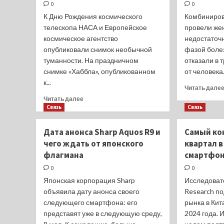
0
0
бюджетки
на
К Дню Рождения космического
Комбиниро
Qualcomm
телескопа НАСА и Европейское
провели же
с
космическое агентство
недостаточ
большой
опубликовали снимок необычной
фазой болез
батареей
туманности. На праздничном
отказали в 
снимке «Хаббла», опубликованном
от человека.
к...
Читать дале
Прочитать
Читать далее
больше
Связь
Связь
о
Посмотрите
Дата анонса Sharp Aquos R9 и
Самый ко
на
чего ждать от японского
квартал в
Маленькую
флагмана
смартфоно
Гантель,
созданную
0
0
умирающей
Японская корпорация Sharp
Исследоват
звездой,
объявила дату анонса своего
Research п
на
следующего смартфона: его
новом
рынка в Кит
снимке
представят уже в следующую среду,
2024 года. 
«Хаббла»