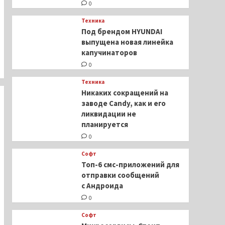
0
Техника
Под брендом HYUNDAI
выпущена новая линейка
капучинаторов
0
Техника
Никаких сокращений на
заводе Candy, как и его
ликвидации не
планируется
0
Софт
Топ-6 смс-приложений для
отправки сообщений
с Андроида
0
Софт