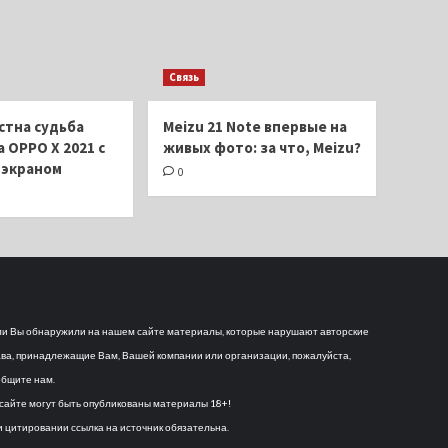
Связь
стна судьба
Meizu 21 Note впервые на
 OPPO X 2021 с
живых фото: за что, Meizu?
экраном
0
и Вы обнаружили на нашем сайте материалы, которые нарушают авторские
ва, принадлежащие Вам, Вашей компании или организации, пожалуйста,
бщите нам.
сайте могут быть опубликованы материалы 18+!
 цитировании ссылка на источник обязательна.