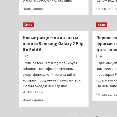
8 мая. К сожалению, больше...
целом подтв
Прочитать
Читать далее
Читать дале
больше
о
Дата
Связь
Связь
анонса
Sharp
Новые расцветки и запасы
Первое фо
Aquos
памяти Samsung Galaxy Z Flip
R9
фрагмент
и
6 и Fold 6
дата ано
чего
0
0
ждать
Этим летом Samsung планирует
от
Едва мы ус
японского
обновить портфолио складных
компромисс 
флагмана
смартфонов, копилка знаний о
просторах 
которых продолжает пополняться.
фрагмент о
Новый вклад в неё сделал
На нём запе
известный...
Читать дале
Прочитать
Читать далее
больше
о
Новые