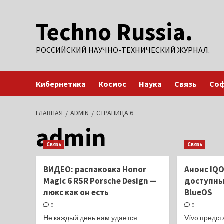
Перейти
Techno Russia.
к
содержимому
РОССИЙСКИЙ НАУЧНО-ТЕХНИЧЕСКИЙ ЖУРНАЛ.
Кибернетика
Космос
Наука
Связь
Со
ГЛАВНАЯ
ADMIN
СТРАНИЦА 6
admin
Связь
Связь
ВИДЕО: распаковка Honor
Анонс IQ
Magic 6 RSR Porsche Design —
доступные
люкс как он есть
BlueOS
0
0
Не каждый день нам удается
Vivo предс