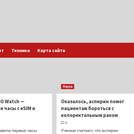
фт
Техника
Карта сайта
Наука
OO Watch —
Оказалось, аспирин помог
 часы с eSIM и
пациентам бороться с
колоректальным раком
0
тавила первые часы
Ученые считают, что аспирин