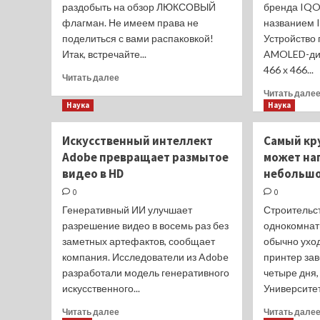
раздобыть на обзор ЛЮКСОВЫЙ
бренда IQO
флагман. Не имеем права не
названием 
поделиться с вами распаковкой!
Устройство 
Итак, встречайте...
AMOLED-ди
466 х 466...
Прочитать
Читать далее
больше
Читать дале
о
Наука
Наука
ВИДЕО:
распаковка
Искусственный интеллект
Самый кр
Honor
Adobe превращает размытое
может на
Magic
6
видео в HD
небольшой
RSR
0
0
Porsche
Генеративный ИИ улучшает
Строительс
Design
разрешение видео в восемь раз без
—
однокомнатн
люкс
заметных артефактов, сообщает
обычно уход
как
компания. Исследователи из Adobe
принтер за
он
разработали модель генеративного
четыре дня,
есть
искусственного...
Университет.
Прочитать
Читать далее
Читать дале