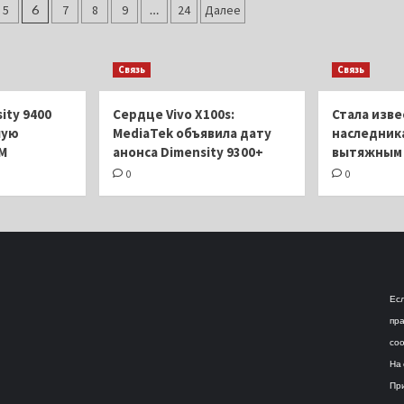
Vivo
13
5
6
7
8
9
…
24
Далее
X100
распрощается
Ultra:
с
фрагмент
«водопадом»:
Связь
Связь
камер
важные
и
подробности
вероятная
экрана
ity 9400
Сердце Vivo X100s:
Стала изве
дата
шую
MediaTek объявила дату
наследника
анонса
M
анонса Dimensity 9300+
вытяжным 
0
0
Есл
пра
соо
На 
При